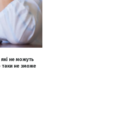
 які не можуть
о таки не зможе