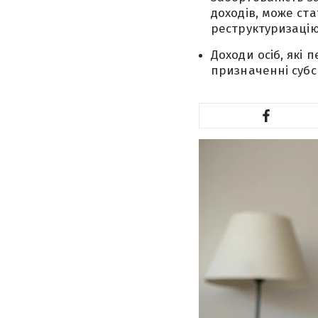
доходів, може ст
реструктуризацію
Доходи осіб, які
призначенні субси