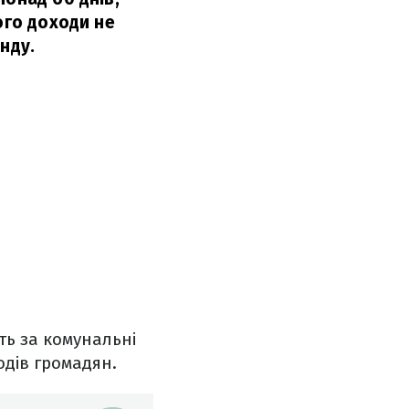
ого доходи не
нду.
ть за комунальні
одів громадян.