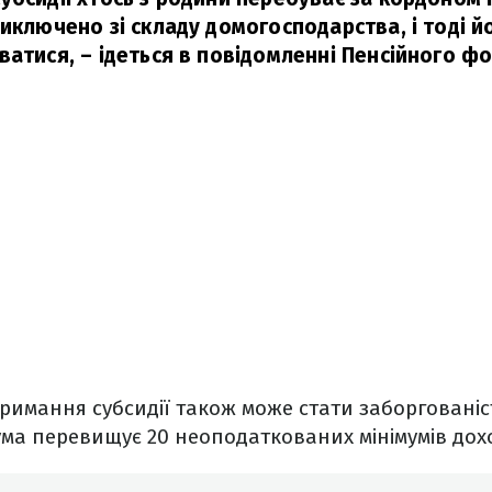
виключено зі складу домогосподарства, і тоді й
ватися,
– ідеться в повідомленні Пенсійного фо
имання субсидії також може стати заборгованіс
сума перевищує 20 неоподаткованих мінімумів дох