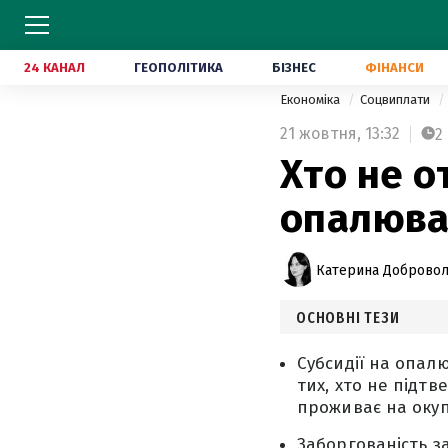
24 КАНАЛ
ГЕОПОЛІТИКА
БІЗНЕС
ФІНАНСИ
Економіка
Соцвиплати
21 жовтня,
13:32
2
Хто не о
опалюва
Катерина Доброво
ОСНОВНІ ТЕЗИ
Субсидії на опал
тих, хто не підтв
проживає на окуп
Заборгованість з