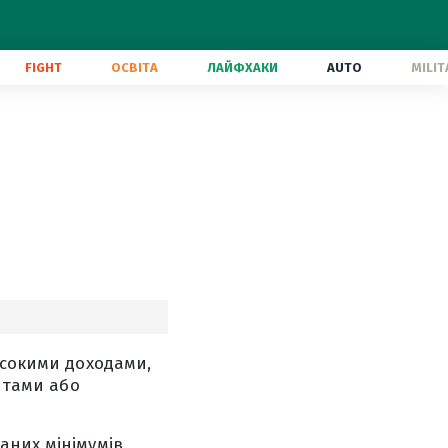
FIGHT
ОСВІТА
ЛАЙФХАКИ
AUTO
MILIT
исокими доходами,
ентами або
аних мінімумів