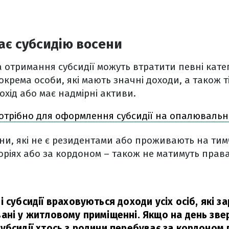
ає субсидію восени
на отримання субсидії можуть втратити певні кате
Зокрема особи, які мають значні доходи, а також ті
охід або має надмірні активи.
отрібно для оформлення субсидії на опалювальн
яни, які не є резидентами або проживають на ти
ріях або за кордоном – також не матимуть прав
 субсидії враховуються доходи усіх осіб, які з
ані у житловому приміщенні. Якщо на день зве
убсидії хтось з родини перебуває за кордоном 