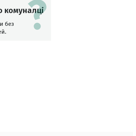
о комуналці
и без
ей.