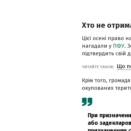
Хто не отрим
Цієї осені право 
нагадали у
ПФУ
. 
підтвердить свій д
Що п
ЧИТАЙТЕ ТАКОЖ:
Крім того, громад
окупованих терито
При призначенні
або задекларов
призначенням с