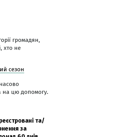
горії громадян,
, хто не
ий сезон
мчасово
а на цю допомогу.
ареєстровані та/
рнення за
понад 60 днів,