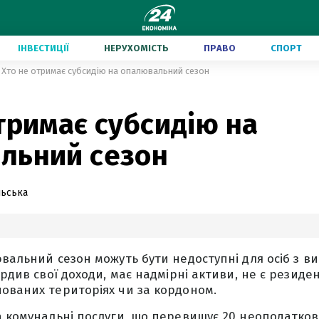
ІНВЕСТИЦІЇ
НЕРУХОМІСТЬ
ПРАВО
СПОРТ
Хто не отримає субсидію на опалювальний сезон
тримає субсидію на
льний сезон
льська
ювальний сезон можуть бути недоступні для осіб з в
ердив свої доходи, має надмірні активи, не є резид
ованих територіях чи за кордоном.
а комунальні послуги, що перевищує 20 неоподатков