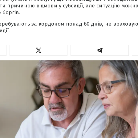
ати причиною відмови у субсидії, але ситуацію можн
 боргів.
 перебувають за кордоном понад 60 днів, не врахову
дії.