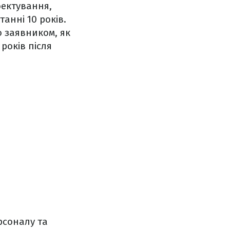
оектування,
анні 10 років.
 заявником, як
років після
рсоналу та