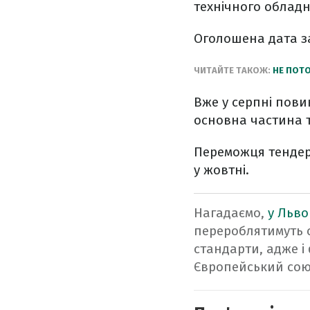
технічного облад
Оголошена дата за
ЧИТАЙТЕ ТАКОЖ:
НЕ ПОТО
Вже у серпні пови
основна частина 
Переможця тендер
у жовтні.
Нагадаємо,
у Льво
перероблятимуть с
стандарти, адже і
Європейський сою