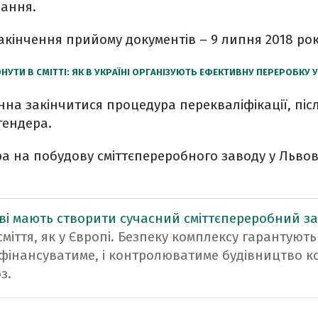
нання.
кінчення прийому документів – 9 липня 2018 рок
НУТИ В СМІТТІ: ЯК В УКРАЇНІ ОРГАНІЗУЮТЬ ЕФЕКТИВНУ ПЕРЕРОБКУ
нна закінчитися процедура перекваліфікації, піс
тендера.
а на побудову сміттєпереробного заводу у Львов
ві мають створити сучасний сміттєпереробний з
міття, як у Європі. Безпеку комплексу гарантують
 фінансуватиме, і контролюватиме будівництво к
з.