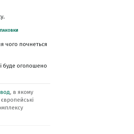
у.
 УПАКОВКИ
ля чого почнеться
і буде оголошено
авод
, в якому
 європейські
омплексу