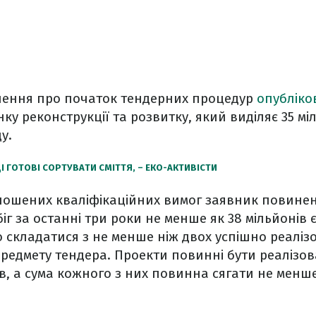
шення про початок тендерних процедур
опубліко
ку реконструкції та розвитку, який виділяє 35 мі
у.
І ГОТОВІ СОРТУВАТИ СМІТТЯ, – ЕКО-АКТИВІСТИ
олошених кваліфікаційних вимог заявник повине
іг за останні три роки не менше як 38 мільйонів 
складатися з не менше ніж двох успішно реалізо
редмету тендера. Проекти повинні бути реалізо
ів, а сума кожного з них повинна сягати не менше