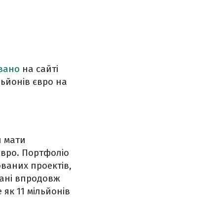
вано
на сайті
льйонів євро на
н мати
євро. Портфоліо
ваних проектів,
вані впродовж
 як 11 мільйонів