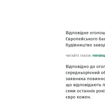
Відповідне оголо
Європейського бан
будівництво завод
ЧИТАЙТЕ ТАКОЖ:
УКРАЇНЦ
Відповідно до ог
середньорічний об
заявника повинно 
що відповідають п
семи останніх рок
євро кожен.