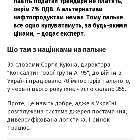
Навіть податки трейдери не платять,
окрім 7% ПДВ. А альтернативи
нафтопродуктам немає. Тому пальне
все одно купуватимуть, за будь-якими
цінами,
– додає експерт.
Що там з націнками на пальне
За словами Сергія Куюна, директора
"Консалтингової групи А–95", до війни в
Україні працювало 70 імпортерів пального,
у червні цього року їхнє число склало 355.
Проте, це навіть добре, адже в Україні
розгалужена система джерел постачання,
диверсифікована логістика. І ринок
працює.