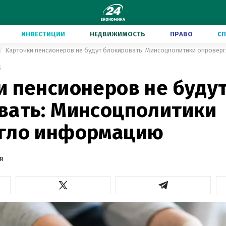
ИНВЕСТИЦИИ
НЕДВИЖИМОСТЬ
ПРАВО
С
Карточки пенсионеров не будут блокировать: Минсоцполитики опрове
3
и пенсионеров не буду
вать: Минсоцполитики
гло информацию
я