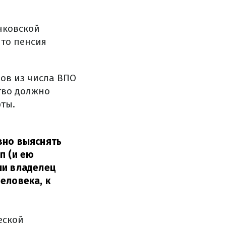
анковской
 то пенсия
ров из числа ВПО
тво должно
ты.
вно выяснять
п (и ею
ли владелец
еловека, к
еской