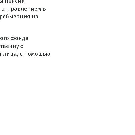
ты пенсии
 отправлением в
пребывания на
ного фонда
ственную
 лица, с помощью