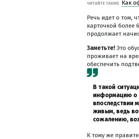
Как о
ЧИТАЙТЕ ТАКЖЕ
Речь идет о том, 
карточкой более 6
продолжает начисл
Заметьте!
Это обу
проживает на вре
обеспечить подтв
В такой ситуац
информацию о т
впоследствии м
живым, ведь во
сожалению, воз
К тому же правит