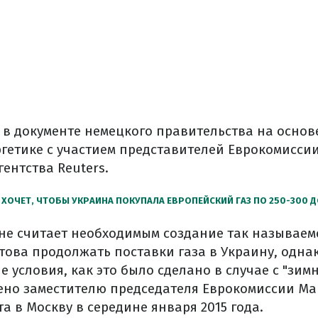
 в
документе
немецкого
правительства на основ
ргетике
с участием
представителей
Еврокомисси
гентства
Reuters.
ХОЧЕТ
,
ЧТОБЫ
УКРАИНА
ПОКУПАЛА
ЕВРОПЕЙСКИЙ
ГАЗ
ПО 250-300
Д
не считает
необходимым создание
так
называем
това
продолжать
поставки
газа в
Украину
,
однак
ые
условия
,
как это было сделано
в случае с
"
зим
ено
заместителю
председателя
Еврокомиссии
Ма
та
в
Москву
в
середине
января 2015 года.