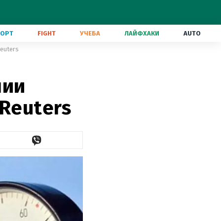
ПОРТ
FIGHT
УЧЕБА
ЛАЙФХАКИ
AUTO
euters
нии
 Reuters