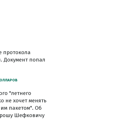
е
протокола
и
.
Документ
попал
ОЛЛАРОВ
ого
"летнего
о не
хочет
менять
ним
пакетом
"
.
Об
рош
у
Шефкович
у