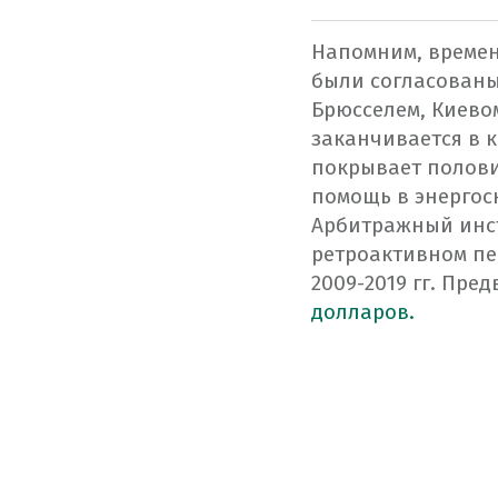
Напомним
,
време
были
согласован
Брюсселем
,
Киево
заканчивается
в
к
покрывает
полов
помощь
в
энерго
Арбитражный инс
ретроактивном
пе
2009-2019
гг
.
Пред
долларов.