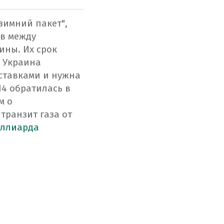
зимний
пакет
"
,
в между
аины
.
Их
срок
Украина
ставками
и
нужна
14
обратилась
в
м
о
транзит
газа от
ллиарда