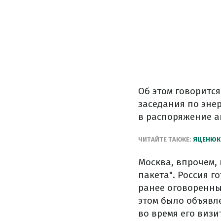
Об этом говорится
заседания
по эне
в
распоряжение
а
ЧИТАЙТЕ
ТАКЖЕ
:
ЯЦЕНЮК
Москва
,
впрочем
,
пакета
"
.
Россия
го
ранее оговоренн
этом было
объявл
во время его визи