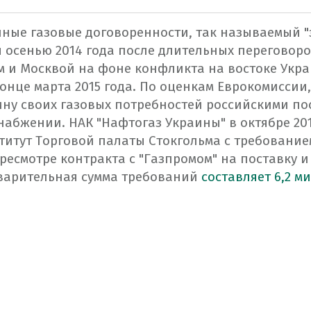
нные
газовые
договоренности
,
так
называемый
"
ы
осенью
2014 года
после
длительных
переговоро
м
и
Москвой
на фоне
конфликта
на востоке
Укр
онце
марта 2015 года.
По оценкам
Еврокомиссии
,
ину
своих
газовых
потребностей
российскими
по
снабжении
.
НАК
"
Нафтогаз
Украины" в
октябре
20
титут
Торговой
палаты
Стокгольма с
требование
ресмотре контракта
с "
Газпромом
"
на поставку и
варительная сумма
требований
составляет
6,2
ми