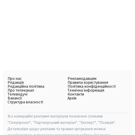
Про нас
Рекламодавцям
Редакція
Правила користування
Редакційна політика
Політика конфіденційності
Про телеканал
Технічна інформація
Телеведучі
Контакти
Вакансії
Архів
Структура власності
Всі комерційні рекламні матеріали позначені словами
"Спецпроєкт", "Партнерський матеріал", "Експерт", "Позиція".
Детальніше щодо реклами та правил цитування можна