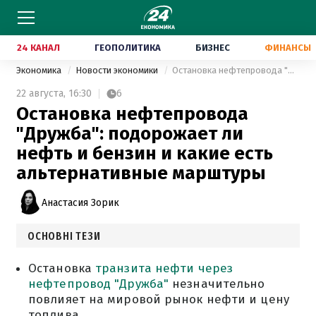
24 КАНАЛ
ГЕОПОЛИТИКА
БИЗНЕС
ФИНАНСЫ
Экономика
Новости экономики
Остановка нефтепровода "Дружба": подорожает ли нефть и бензин и какие есть альтернативные марштуры
22 августа,
16:30
6
Остановка нефтепровода
"Дружба": подорожает ли
нефть и бензин и какие есть
альтернативные марштуры
Анастасия Зорик
ОСНОВНІ ТЕЗИ
Остановка
транзита нефти через
нефтепровод "Дружба"
незначительно
повлияет на мировой рынок нефти и цену
топлива.