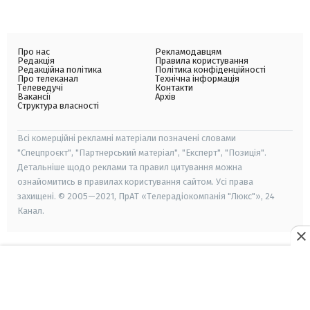
Про нас
Рекламодавцям
Редакція
Правила користування
Редакційна політика
Політика конфіденційності
Про телеканал
Технічна інформація
Телеведучі
Контакти
Вакансії
Архів
Структура власності
Всі комерційні рекламні матеріали позначені словами
"Спецпроєкт", "Партнерський матеріал", "Експерт", "Позиція".
Детальніше щодо реклами та правил цитування можна
ознайомитись в правилах користування сайтом. Усі права
захищені. © 2005—2021, ПрАТ «Телерадіокомпанія "Люкс"», 24
Канал.