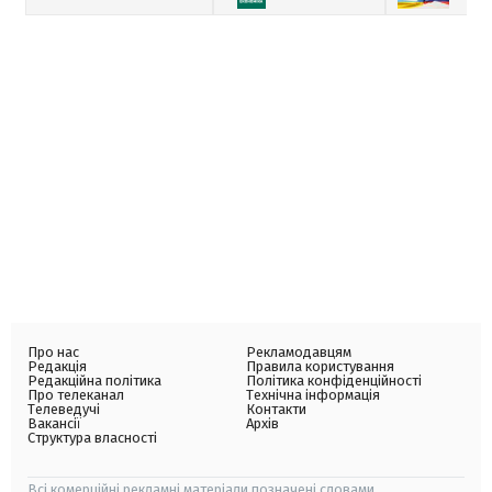
Про нас
Рекламодавцям
Редакція
Правила користування
Редакційна політика
Політика конфіденційності
Про телеканал
Технічна інформація
Телеведучі
Контакти
Вакансії
Архів
Структура власності
Всі комерційні рекламні матеріали позначені словами