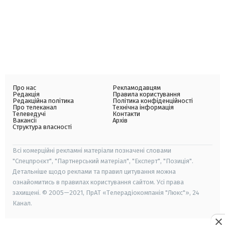
Про нас
Рекламодавцям
Редакція
Правила користування
Редакційна політика
Політика конфіденційності
Про телеканал
Технічна інформація
Телеведучі
Контакти
Вакансії
Архів
Структура власності
Всі комерційні рекламні матеріали позначені словами
"Спецпроєкт", "Партнерський матеріал", "Експерт", "Позиція".
Детальніше щодо реклами та правил цитування можна
ознайомитись в правилах користування сайтом. Усі права
захищені. © 2005—2021, ПрАТ «Телерадіокомпанія "Люкс"», 24
Канал.