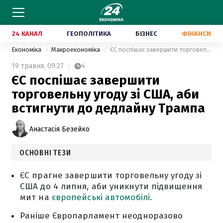
24 КАНАЛ
ГЕОПОЛІТИКА
БІЗНЕС
ФІНАНСИ
Економіка
Макроекономіка
ЄС поспішає завершити торговельну угоду зі США, аби встигнути до дедлайну Трампа
19 травня,
09:27
4
ЄС поспішає завершити
торговельну угоду зі США, аби
встигнути до дедлайну Трампа
Анастасія Безейко
ОСНОВНІ ТЕЗИ
ЄС прагне завершити торговельну угоду зі
США до 4 липня, аби уникнути підвищення
мит на
європейські автомобілі
.
Раніше Європарламент неодноразово