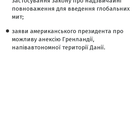
застосування закону про надзвичайні
повноваження для введення глобальних
мит;
заяви американського президента про
можливу анексію Гренландії,
напівавтономної території Данії.