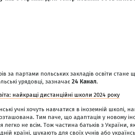
в за партами польських закладів освіти стане ще
льські урядовці, зазначає
24 Канал
.
іта: найкращі дистанційні школи 2024 року
їнські учні хочуть навчатися в іноземній школі, 
 розташована. Тим паче, що адаптація у новому і
 легко не всім. Тож частина батьків з України, як
ідній країні, шукають для своїх учнів або україн