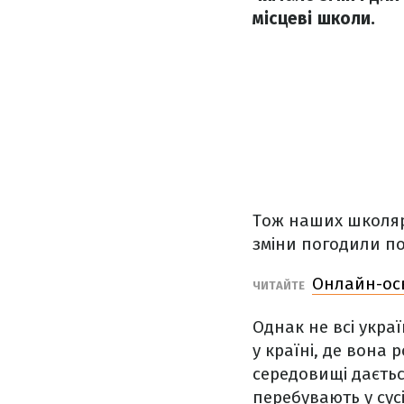
місцеві школи.
Тож наших школярі
зміни погодили по
Онлайн-осв
ЧИТАЙТЕ
Однак не всі укра
у країні, де вона
середовищі дається
перебувають у сус