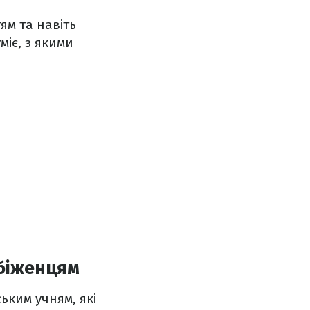
ям та навіть
міє, з якими
-біженцям
ьким учням, які