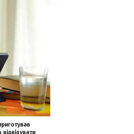
 приготував
о відвідувати