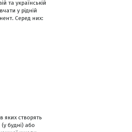
ій та українській
вчати у рідній
нент. Серед них:
в яких створять
 (у будні) або