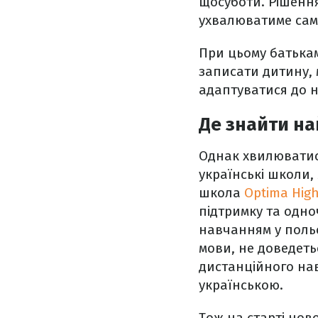
щосуботи. Рішення
ухвалюватиме сам
При цьому батькам
записати дитину, м
адаптуватися до н
Де знайти на
Однак хвилюватися
українські школи,
школа
Optima Hig
підтримку та одно
навчанням у польс
мови, не доведеть
дистанційного нав
українською.
Тож на старті нов