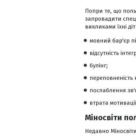
Попри те, що поль
запровадити спецку
викликами їхні ді
мовний бар'єр пі
відсутність інтег
булінг;
переповненість к
послаблення зв'я
втрата мотиваці
Міносвіти п
Недавно Міносвіти