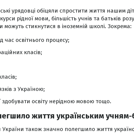
ські урядовці обіцяли спростити життя нашим діт
рси рідної мови, більшість учнів та батьків розу
ти можуть стикнутися в іноземній школі. Зокрема:
д час освітнього процесу;
раційних класів;
ласів;
зків з Україною;
ї здобувати освіту нерідною мовою тощо.
олегшило життя українським учням
 України також значно полегшило життя українс