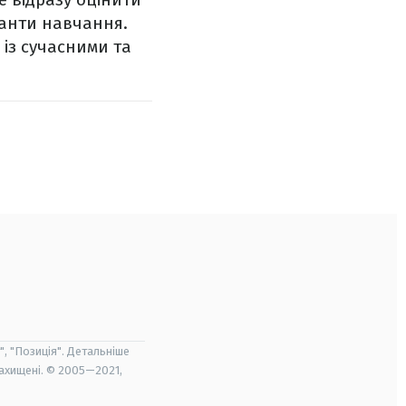
іанти навчання.
із сучасними та
", "Позиція". Детальніше
захищені. © 2005—2021,