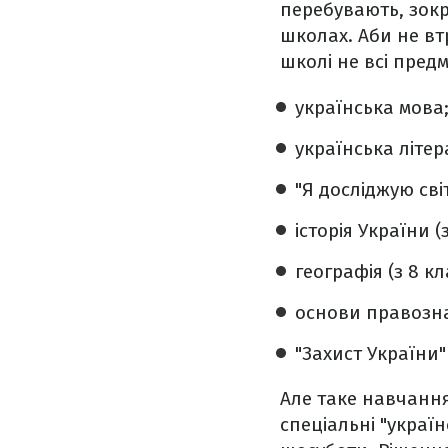
перебувають, зокр
школах. Аби не вт
школі не всі пред
українська мова
українська літер
"Я досліджую світ
історія України (з
географія (з 8 кл
основи правознав
"Захист України" 
Але таке навчання
спеціальні "україн