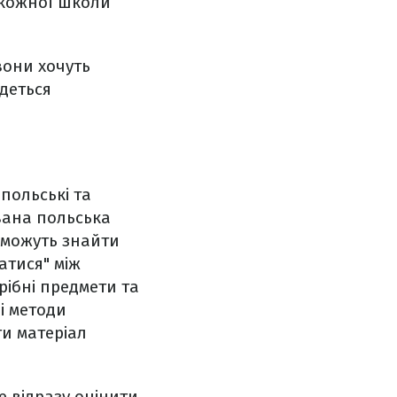
 кожної школи
вони хочуть
едеться
польські та
вана польська
і можуть знайти
атися" між
рібні предмети та
і методи
ти матеріал
е відразу оцінити