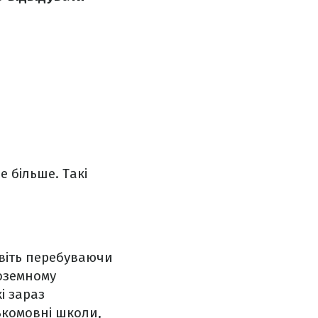
 більше. Такі
навіть перебуваючи
ноземному
і зараз
ськомовні школи,