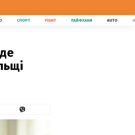
О
СПОРТ
FIGHT
ЛАЙФХАКИ
AUTO
M
 де
льщі