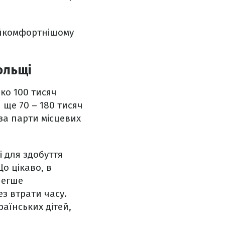
айкомфортнішому
ольщі
ько 100 тисяч
 ще 70 – 180 тисяч
за парти місцевих
 для здобуття
Що цікаво, в
легше
з втрати часу.
аїнських дітей,