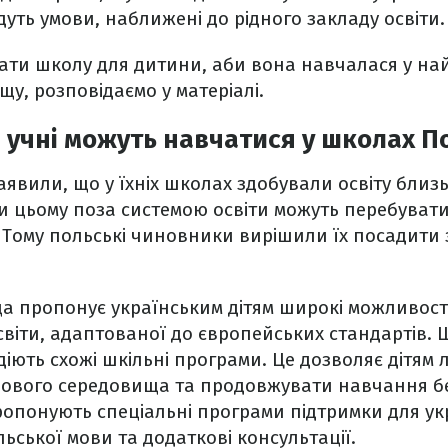
удуть умови, наближені до рідного закладу освіти.
ати школу для дитини, аби вона навчалася у н
щу, розповідаємо у матеріалі.
і учні можуть навчатися у школах П
заявили, що у їхніх школах здобували освіту близ
ри цьому поза системою освіти можуть перебувати
. Тому польські чиновники вирішили їх посадити 
а пропонує українським дітям широкі можливості
освіти, адаптованої до європейських стандартів. 
діють схожі шкільні програми. Це дозволяє дітям 
нового середовища та продовжувати навчання бе
опонують спеціальні програми підтримки для укр
льської мови та додаткові консультації.