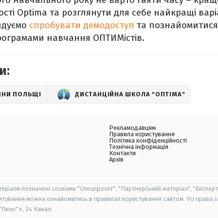
вості Optima та розглянути для себе найкращі вар
ндуємо
спробувати демодоступ
та познайомитися 
ограмами навчання ОПТИМістів.
и:
ИНИ ПОЛЬЩІ
ДИСТАНЦІЙНА ШКОЛА "ОПТІМА"
Рекламодавцям
Правила користування
Політика конфіденційності
Технічна інформація
Контакти
Архів
теріали позначені словами "Спецпроєкт", "Партнерський матеріал", "Експерт
итування можна ознайомитись в правилах користування сайтом. Усі права 
Люкс"», 24 Канал.