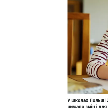
У школах Польщі 
чимало змін і для