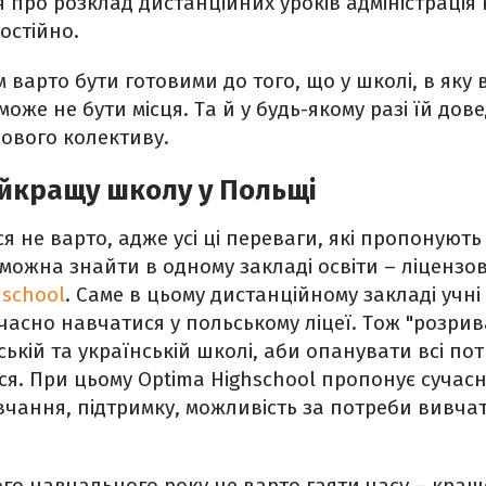
 про розклад дистанційних уроків адміністрація
остійно.
 варто бути готовими до того, що у школі, в яку 
оже не бути місця. Та й у будь-якому разі їй дов
ового колективу.
йкращу школу у Польщі
 не варто, адже усі ці переваги, які пропонують 
 можна знайти в одному закладі освіти – ліцензо
hschool
. Саме в цьому дистанційному закладі учн
часно навчатися у польському ліцеї. Тож "розрив
ькій та українській школі, аби опанувати всі пот
ся. При цьому Optima Highschool пропонує сучасн
чання, підтримку, можливість за потреби вивча
ого навчального року не варто гаяти часу – кращ