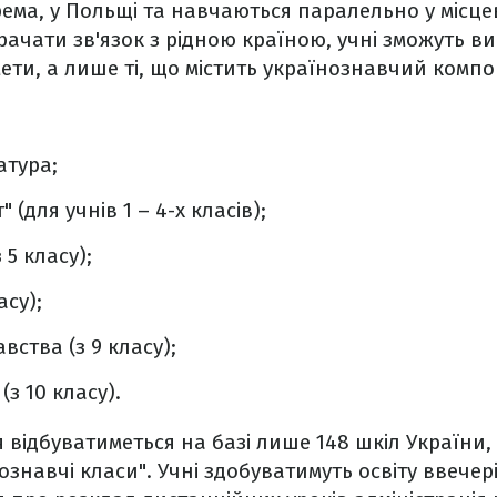
ема, у Польщі та навчаються паралельно у місцев
рачати зв'язок з рідною країною, учні зможуть ви
мети, а лише ті, що містить українознавчий компо
;
атура;
" (для учнів 1 – 4-х класів);
 5 класу);
асу);
ства (з 9 класу);
(з 10 класу).
 відбуватиметься на базі лише 148 шкіл України, 
ознавчі класи". Учні здобуватимуть освіту ввечері