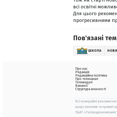
всі освітні можли
Для цього рекоме
прогресивними пр
Пов'язані тем
ШКОЛА
НОВ
Про нас
Редакція
Редакційна політика
Про телеканал
Телеведучі
Вакансії
Структура власності
Всі комерційні рекламні ма
щодо реклами та правил ц
ПрАТ «Телерадіокомпанія "