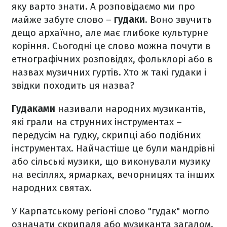
яку варто знати. А розповідаємо ми про
майже забуте слово –
гудаки
. Воно звучить
дещо архаїчно, але має глибоке культурне
коріння. Сьогодні це слово можна почути в
етнографічних розповідях, фольклорі або в
назвах музичних гуртів. Хто ж такі гудаки і
звідки походить ця назва?
Гудаками
називали народних музикантів,
які грали на струнних інструментах –
передусім на гудку, скрипці або подібних
інструментах. Найчастіше це були мандрівні
або сільські музики, що виконували музику
на весіллях, ярмарках, вечорницях та інших
народних святах.
У Карпатському регіоні слово "гудак" могло
означати скрипаля або музиканта загалом.