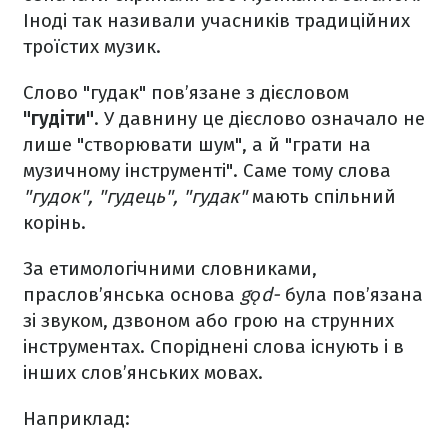
Іноді так називали учасників традиційних
троїстих музик.
Слово "гудак" пов’язане з дієсловом
"гудіти"
. У давнину це дієслово означало не
лише "створювати шум", а й "грати на
музичному інструменті". Саме тому слова
"гудок", "гудець", "гудак"
мають спільний
корінь.
За етимологічними словниками,
праслов’янська основа
gǫd-
була пов’язана
зі звуком, дзвоном або грою на струнних
інструментах. Споріднені слова існують і в
інших слов’янських мовах.
Наприклад: