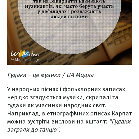
Гудаки – це музики / UA Модна
У народних піснях і фольклорних записах
нерідко згадуються музики, скрипалі та
гудаки як учасники народних свят.
Наприклад, в етнографічних описах Карпат
можна зустріти вислови на кшталт:
"Гудаки
заграли до танцю".