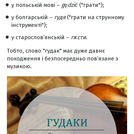
у польській мові –
gędzić
("грати");
у болгарській –
гудя
("грати на струнному
інструменті");
у старослов’янській –
гѫсти
.
Тобто, слово "гудак" має дуже давнє
походження і безпосередньо пов’язане з
музикою.