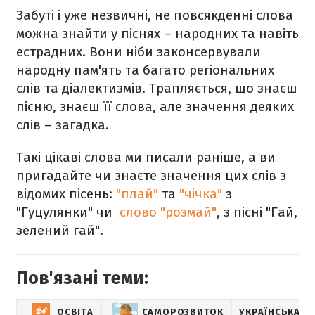
Забуті і уже незвичні, не повсякденні слова
можна знайти у піснях – народних та навіть
естрадних. Вони ніби законсервували
народну пам'ять та багато регіональних
слів та діалектизмів. Трапляється, що знаєш
пісню, знаєш її слова, але значення деяких
слів – загадка.
Такі цікаві слова ми писали раніше, а ви
пригадайте чи знаєте значення цих слів з
відомих пісень:
"плай"
та
"чічка"
з
"Гуцулянки" чи
слово "розмай"
, з пісні "Гай,
зелений гай".
Пов'язані теми:
ОСВІТА
САМОРОЗВИТОК
УКРАЇНСЬКА М