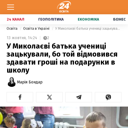
24 КАНАЛ
ГЕОПОЛІТИКА
ЕКОНОМІКА
БІЗНЕС
Освіта
Освіта в Україні
У Миколаєві батька учениці зацькували, бо той відмовився здавати гроші на подарунки в школу
13 жовтня,
14:24
2
У Миколаєві батька учениці
зацькували, бо той відмовився
здавати гроші на подарунки в
школу
Марія Бондар