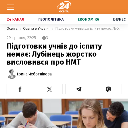
24 КАНАЛ
ГЕОПОЛІТИКА
ЕКОНОМІКА
БІЗНЕС
Освіта
Освіта в Україні
Підготовки учнів до іспиту немає: Лубінець жорстко висловився про НМТ
29 травня,
22:25
3
Підготовки учнів до іспиту
немає: Лубінець жорстко
висловився про НМТ
Ірина Чеботнікова