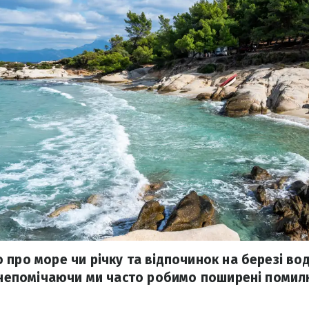
про море чи річку та відпочинок на березі водо
І непомічаючи ми часто робимо поширені помил