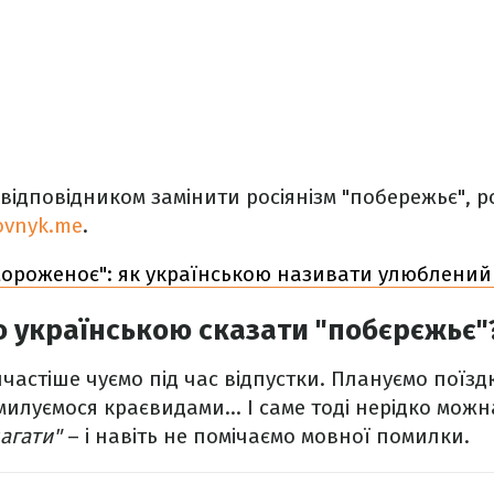
відповідником замінити росіянізм "побережьє", р
ovnyk.me
.
мороженоє": як українською називати улюблений 
 українською сказати "побєрєжьє"
йчастіше чуємо під час відпустки. Плануємо поїзд
милуємося краєвидами… І саме тоді нерідко можн
агати"
– і навіть не помічаємо мовної помилки.