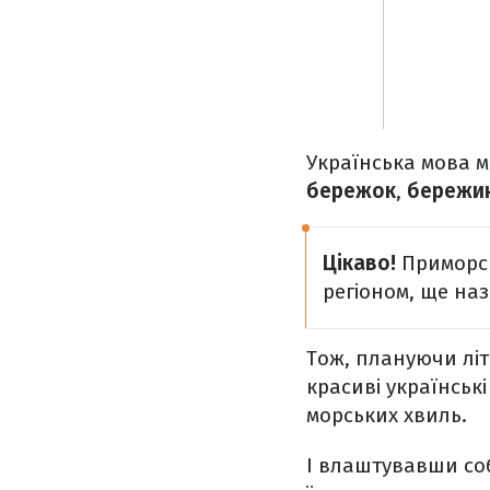
Українська мова ма
бережок
,
бережи
Цікаво!
Приморсь
регіоном, ще на
Тож, плануючи літ
красиві українськ
морських хвиль.
І влаштувавши соб