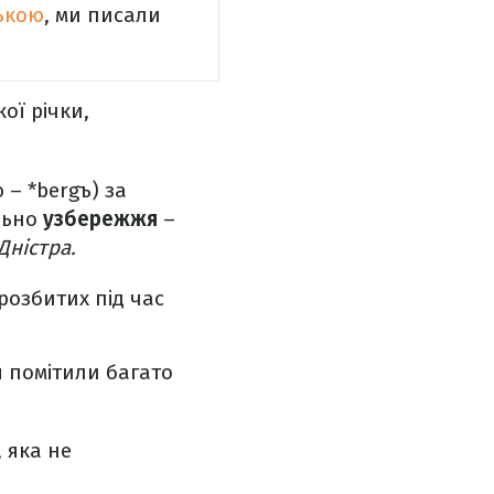
ською
, ми писали
ої річки,
 – *bergъ) за
ально
узбережжя
–
Дністра.
розбитих під час
 помітили багато
, яка не