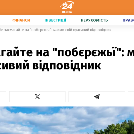
ФІНАНСИ
ІНВЕСТИЦІЇ
НЕРУХОМІСТЬ
ПРАВ
Не засмагайте на "побєрєжьї": маємо свій красивий відповідник
гайте на "побєрєжьї": 
сивий відповідник