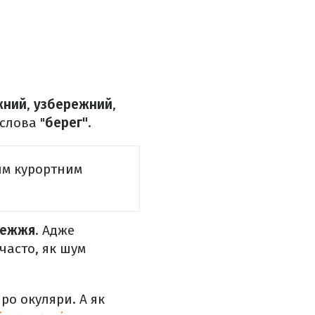
жний
,
узбережний
,
слова "
берег".
им курортним
режжя
. Адже
 часто, як шум
ро окуляри. А як