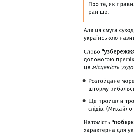
Про те, як прав
раніше.
Але ця смуга суход
українською нази
Слово
"узбережж
допомогою префі
це
місцевість узд
Розгойдане море
шторму рибальсь
Ще пройшли трох
слідів. (Михайло
Натомість
"побєрє
характерна для ук