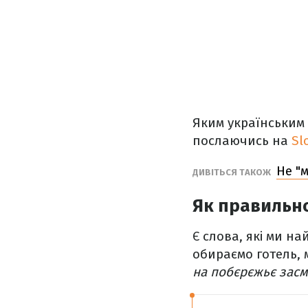
Яким українським 
послаючись на
Sl
Не "
ДИВІТЬСЯ ТАКОЖ
Як правильно
Є слова, які ми на
обираємо готель, 
на побєрєжьє засм