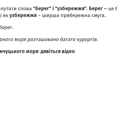
 плутати слова
"берег" і "узбережжя"
.
Берег –
це 
і як
узбережжя
– ширша прибережна смуга.
берег.
рного моря розташовано багато курортів.
чуцького моря: дивіться відео