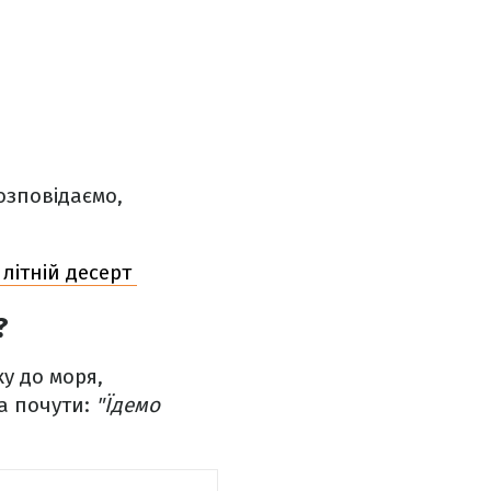
озповідаємо,
літній десерт
?
ку до моря,
а почути:
"Їдемо