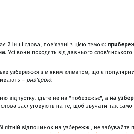
є й інші слова, пов'язані з цією темою:
прибере
на
. Усі вони походять від давнього слов'янського 
ке узбережжя з м'яким кліматом, що є популярн
зивають –
рив'єрою.
ню відпустку, їдьте не на "побєрєжьє", а
на узбе
і слова заслуговують на те, щоб звучати так само
і літній відпочинок на узбережжі, не забувайте п