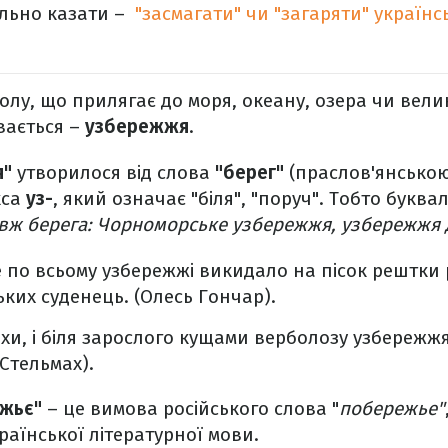
ильно казати –
"засмагати" чи "загаряти" україн
олу, що прилягає до моря, океану, озера чи велик
вається –
узбережжя
.
я"
утворилося від слова
"берег"
(праслов'янською
кса
уз-
, який означає "біля", "поруч". Тобто букв
овж берега: Чорноморське узбережжя, узбережжя 
 по всьому узбережжі викидало на пісок рештки 
ких суденець. (Олесь Гончар).
и, і біля зарослого кущами верболозу узбережжя
 Стельмах).
жьє"
– це вимова російського слова "
побережье"
раїнської літературної мови.