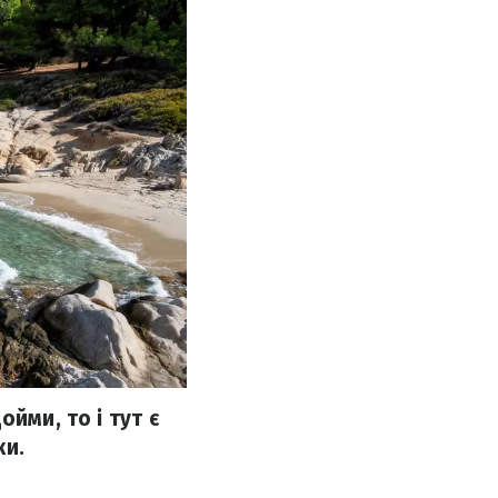
йми, то і тут є
ки.