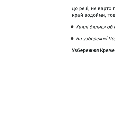
До речі, не варто
край водойми, тод
Хвилі билися об 
На узбережжі Чо
Узбережжя Кремен