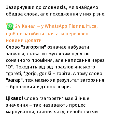
Зазирнувши до словників, ми знайдемо
обидва слова, але походження у них різне.
24 Канал – у WhatsApp
Підпишіться,
щоб не загубити і читати перевірені
новини
Додати
Слово
"загоряти"
означає набувати
засмаги, ставати смуглявим під дією
сонячного проміння, але написання через
"О". Походить від від праслов'янського
*gorěti, *gorjǫ, goriši – горіти. А тому слово
"загар"
, теж маємо як результат загоряння
– бронзовий відтінок шкіри.
Цікаво!
Слово "загоряти" має й інше
значення – так називають процес
марнування, гаяння часу, неробство чи