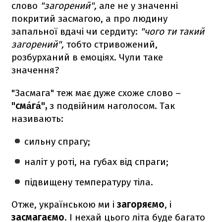
слово
"загорений",
але не у значенні
покритий засмагою, а про людину
запальної вдачі чи сердиту:
"чого ти такий
загорений",
тобто стривожений,
розбурханий в емоціях. Чули таке
значення?
"Засмага" теж має дуже схоже слово –
"сма́га́",
з подвійним наголосом. Так
називають:
сильну спрагу;
наліт у роті, на губах від спраги;
підвищену температуру тіла.
Отже, українською ми і
загоряємо
, і
засмагаємо
. І нехай цього літа буде багато