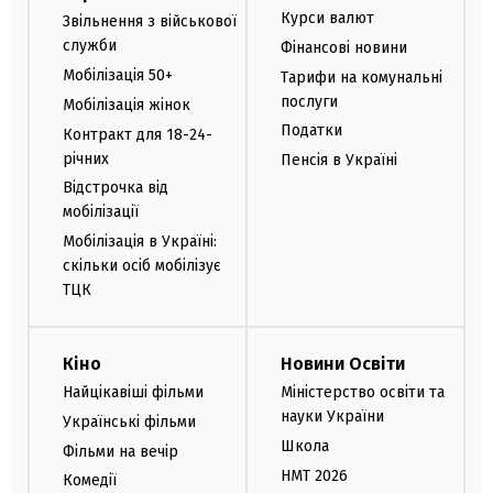
Курси валют
Звільнення з військової
служби
Фінансові новини
Мобілізація 50+
Тарифи на комунальні
послуги
Мобілізація жінок
Податки
Контракт для 18-24-
річних
Пенсія в Україні
Відстрочка від
мобілізації
Мобілізація в Україні:
скільки осіб мобілізує
ТЦК
Кіно
Новини Освіти
Найцікавіші фільми
Міністерство освіти та
науки України
Українські фільми
Школа
Фільми на вечір
НМТ 2026
Комедії