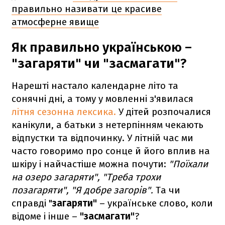
правильно називати це красиве
атмосферне явище
Як правильно українською –
"загаряти" чи "засмагати"?
Нарешті настало календарне літо та
сонячні дні, а тому у мовленні з'явилася
літня сезонна лексика.
У дітей розпочалися
канікули, а батьки з нетерпінням чекають
відпустки та відпочинку. У літній час ми
часто говоримо про сонце й його вплив на
шкіру і найчастіше можна почути:
"Поїхали
на озеро загаряти", "Треба трохи
позагаряти", "Я добре загорів".
Та чи
справді "
загаряти"
– українське слово, коли
відоме і інше –
"засмагати"
?