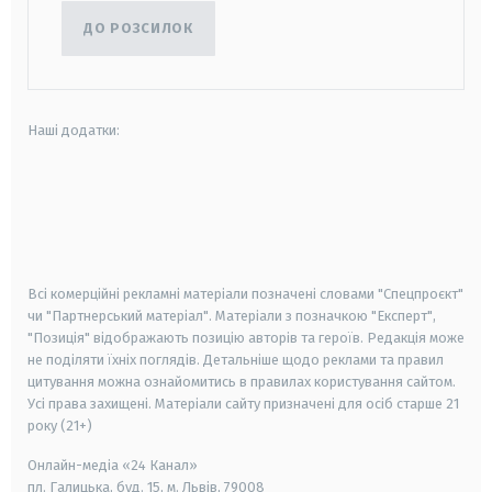
ДО РОЗСИЛОК
Наші додатки:
android
apple
smart tv
samsung smart tv
Всі комерційні рекламні матеріали позначені словами "Спецпроєкт"
чи "Партнерський матеріал". Матеріали з позначкою "Експерт",
"Позиція" відображають позицію авторів та героїв. Редакція може
не поділяти їхніх поглядів. Детальніше щодо реклами та правил
цитування можна ознайомитись в правилах користування сайтом.
Усі права захищені.
Матеріали сайту призначені для осіб старше
21
року (21+)
Онлайн-медіа «24 Канал»
пл. Галицька, буд. 15, м. Львів, 79008