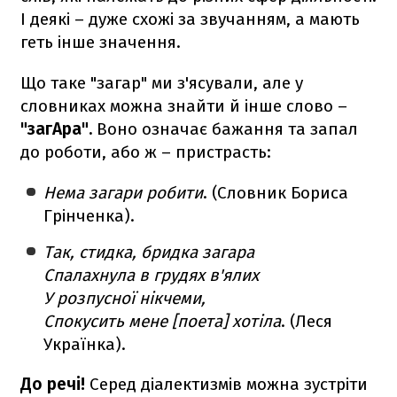
І деякі – дуже схожі за звучанням, а мають
геть інше значення.
Що таке "загар" ми з'ясували, але у
словниках можна знайти й інше слово –
"загАра".
Воно означає бажання та запал
до роботи, або ж – пристрасть:
Нема загари робити
. (Словник Бориса
Грінченка).
Так, стидка, бридка загара
Спалахнула в грудях в'ялих
У розпусної нікчеми,
Спокусить мене [поета] хотіла
. (Леся
Українка).
До речі!
Серед діалектизмів можна зустріти