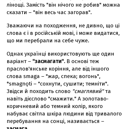
лінощі. Замість "він нічого не робив" можна
сказати – "він весь час загорав".
Зважаючи на походження, не дивно, що ці
слова є і в російській мові, і може видатися,
що ми перебрали на себе чуже.
Однак українці використовують ще один
варіант –
"засмагати".
В основі теж
праслов'янське коріння, але від іншого
слова smaga – "жар, спека; вогонь",
*smagnǫti – "сохнути, сушити; темніти".
Звідси й походить слово
"смаглявий"
та
навіть дієслово "смажити." А золотаво-
коричневий або темний колір, якого
набуває світла шкіра людини від тривалого
перебування на сонці, називається –
засмага.