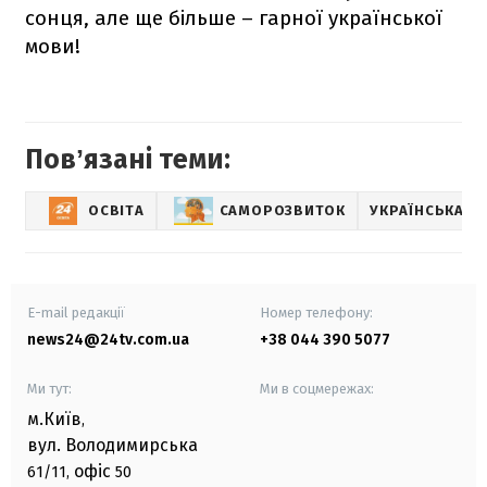
сонця, але ще більше – гарної української
мови!
Повʼязані теми:
ОСВІТА
САМОРОЗВИТОК
УКРАЇНСЬКА М
E-mail редакції
Номер телефону:
news24@24tv.com.ua
+38 044 390 5077
Ми тут:
Ми в соцмережах:
м.Київ
,
вул. Володимирська
офіс
61/11,
50