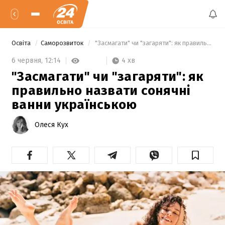
Освіта
Саморозвиток
 "Засмагати" чи "загаряти": як правильно назвати сонячні ванни українською 
4 хв
6 червня,
12:14
"Засмагати" чи "загаряти": як
правильно назвати сонячні
ванни українською
Олеся Кух