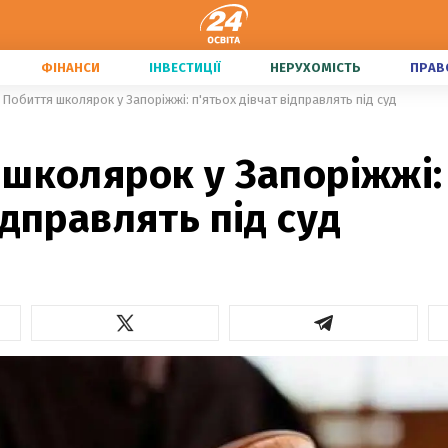
ФІНАНСИ
ІНВЕСТИЦІЇ
НЕРУХОМІСТЬ
ПРАВ
Побиття школярок у Запоріжжі: п'ятьох дівчат відправлять під суд
школярок у Запоріжжі:
ідправлять під суд