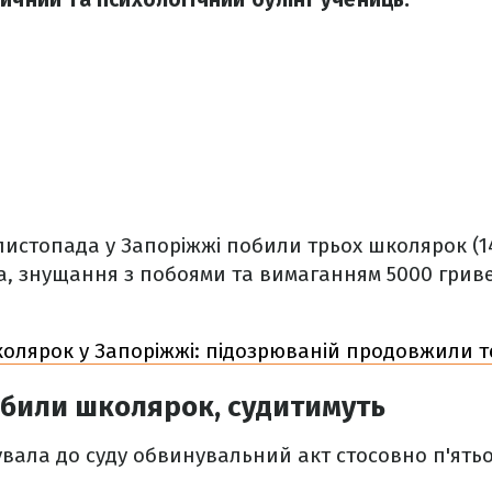
истопада у Запоріжжі побили трьох школярок (14, 
ва, знущання з побоями та вимаганням 5000 грив
олярок у Запоріжжі: підозрюваній продовжили т
побили школярок, судитимуть
вала до суду обвинувальний акт стосовно п'ятьох