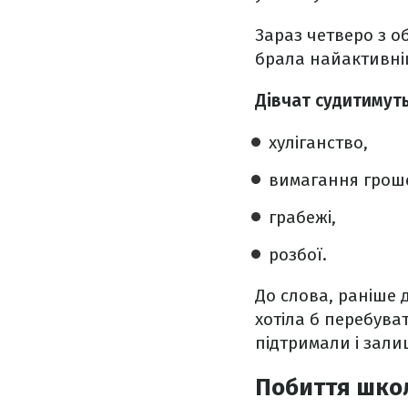
Зараз четверо з о
брала найактивніш
Дівчат судитимуть
хуліганство,
вимагання грош
грабежі,
розбої.
До слова, раніше 
хотіла б перебуват
підтримали і зали
Побиття школ