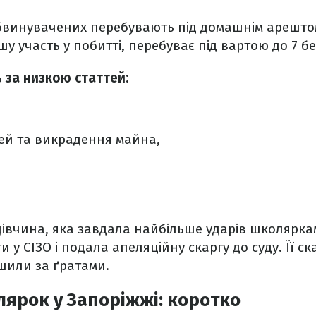
бвинувачених перебувають під домашнім арештом
у участь у побитті, перебуває під вартою до 7 б
 за низкою статтей:
ей та викрадення майна,
дівчина, яка завдала найбільше ударів школярка
и у СІЗО і подала апеляційну скаргу до суду. Її ск
шили за ґратами.
ярок у Запоріжжі: коротко