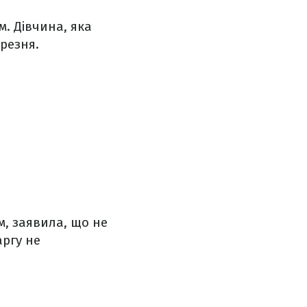
. Дівчина, яка
ерезня.
м, заявила, що не
аргу не