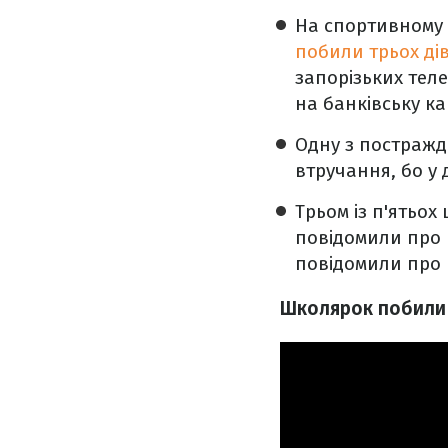
На спортивному м
побили трьох дів
запорізьких тел
на банківську ка
Одну з постражд
втручання, бо у 
Трьом із п'ятьох
повідомили про п
повідомили про 
Школярок побили і