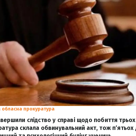
а обласна прокуратура
вершили слідство у справі щодо побиття трьох
ратура склала обвинувальний акт, тож п’ятьох 
ичний та психологічний булінг учениць.