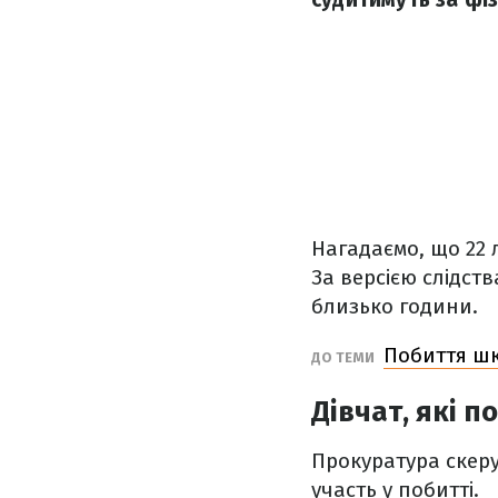
Нагадаємо, що 22 л
За версією слідст
близько години.
Побиття шк
ДО ТЕМИ
Дівчат, які 
Прокуратура скеру
участь у побитті.