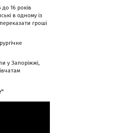
 до 16 років
ські в одному із
 переказати гроші
рургічне
ли у Запоріжжі,
дівчатам
е"