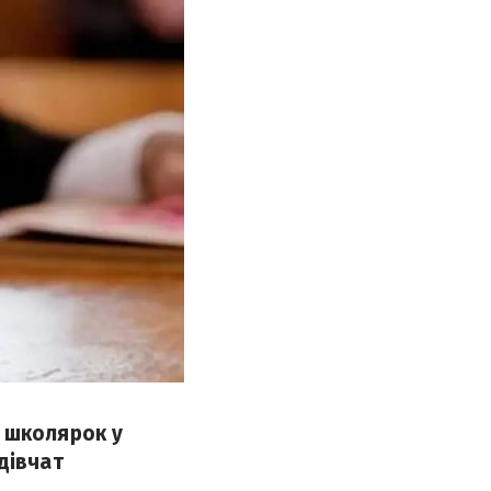
 школярок у
дівчат