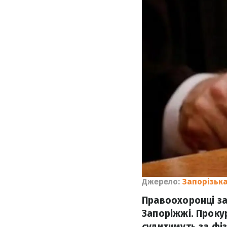
Джерело:
Запорізьк
Правоохоронці за
Запоріжжі. Проку
судитимуть за фіз