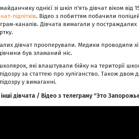
айданчику однієї зі шкіл п'ять дівчат віком від 15
чат-підлітків
. Відео з побиттям побачили поліцей
еграм-каналів. Дівчата вимагали у постраждалих
ртку.
алих дівчат прооперували. Медики проводили хі
дівчини був зламаний ніс.
 школярок, які влаштували бійку на території шко
ідозру за статтею про хуліганство. Також двом 
підозру у вимаганні.
нші дівчата / Відео з телеграму "Это Запорожь