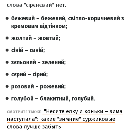
слова "сірєнєвий" нет.
бєжевий – бежевий, світло-коричневий з
кремовим відтінком;
жолтий – жовтий;
сіній – синій;
зєльоний – зелений;
сєрий – сірий;
розовий – рожевий;
голубой – блакитний, голубий.
"Несите елку и коньки – зима
СМОТРИТЕ ТАКЖЕ
наступила": какие "зимние" суржиковые
слова лучше забыть