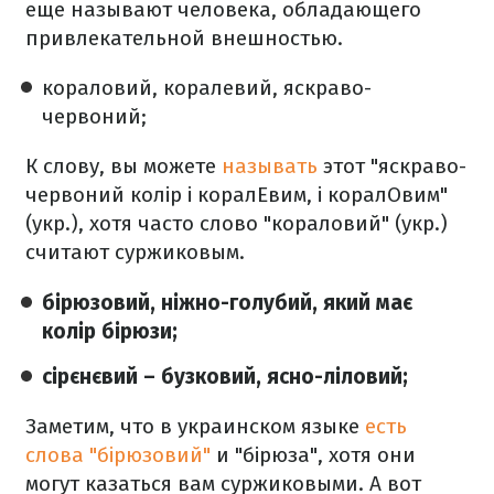
еще называют человека, обладающего
привлекательной внешностью.
кораловий, коралевий, яскраво-
червоний;
К слову, вы можете
называть
этот "яскраво-
червоний колір і коралЕвим, і коралОвим"
(укр.), хотя часто слово "кораловий" (укр.)
считают суржиковым.
бірюзовий, ніжно-голубий, який має
колір бірюзи;
сірєнєвий – бузковий, ясно-ліловий;
Заметим, что в украинском языке
есть
слова "бірюзовий"
и "бірюза", хотя они
могут казаться вам суржиковыми. А вот