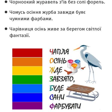
Чорноокий журавель з'їв без солі форель.
Чомусь осіння журба завжди буяє
чумними фарбами.
Чарівниця осінь живе за берегом світлої
фантазії.