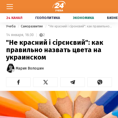
24 КАНАЛ
ГЕОПОЛИТИКА
ЭКОНОМИКА
БИЗНЕ
Учеба
Саморазвитие
"Не красний і сірєнєвий": как правильно назвать цвета на украинском
14 января,
16:30
2
"Не красний і сірєнєвий": как
правильно назвать цвета на
украинском
Мария Волошин