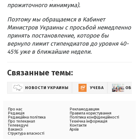
прожиточного минимума).
Поэтому мы обращаемся в Кабинет
Министров Украины с просьбой немедленно
принять постановление, которое бы
вернуло лимит стипендиатов до уровня 40-
45% уже в ближайшие недели.
Связанные темы:
НОВОСТИ УКРАИНЫ
УЧЕБА
ОБРАЗ
Про нас
Рекламодавцям
Редакція
Правила користування
Редакційна політика
Політика конфіденційності
Про телеканал
Технічна інформація
Телеведучі
Контакти
Вакансії
Архів
Структура власності