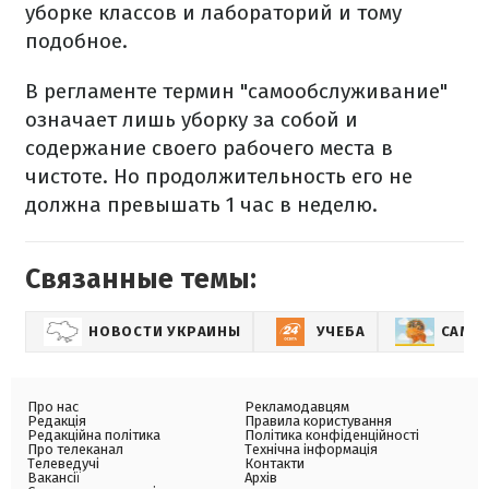
уборке классов и лабораторий и тому
подобное.
В регламенте термин "самообслуживание"
означает лишь уборку за собой и
содержание своего рабочего места в
чистоте. Но продолжительность его не
должна превышать 1 час в неделю.
Связанные темы:
НОВОСТИ УКРАИНЫ
УЧЕБА
САМО
Про нас
Рекламодавцям
Редакція
Правила користування
Редакційна політика
Політика конфіденційності
Про телеканал
Технічна інформація
Телеведучі
Контакти
Вакансії
Архів