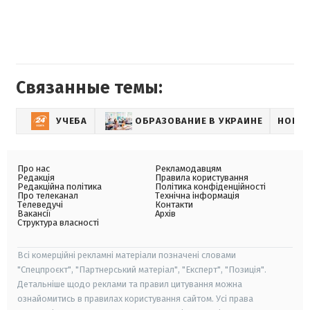
Связанные темы:
УЧЕБА
ОБРАЗОВАНИЕ В УКРАИНЕ
НОВО
Про нас
Рекламодавцям
Редакція
Правила користування
Редакційна політика
Політика конфіденційності
Про телеканал
Технічна інформація
Телеведучі
Контакти
Вакансії
Архів
Структура власності
Всі комерційні рекламні матеріали позначені словами
"Спецпроєкт", "Партнерський матеріал", "Експерт", "Позиція".
Детальніше щодо реклами та правил цитування можна
ознайомитись в правилах користування сайтом. Усі права