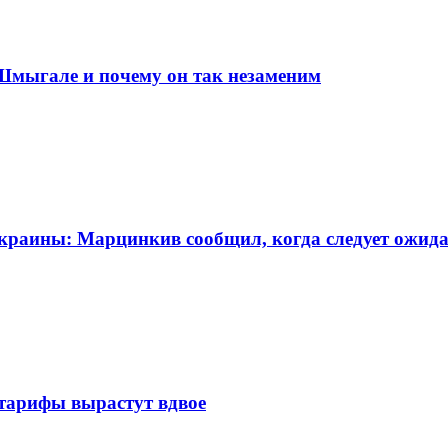
 Шмыгале и почему он так незаменим
Украины: Марцинкив сообщил, когда следует ожида
 тарифы вырастут вдвое