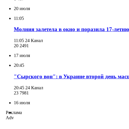
20 июля
11:05
Молния залетела в окно и поразила 17-летн
11:05
24 Канал
20 249
1
17 июля
20:45
"Сырского вон": в Украине второй день мас
20:45
24 Канал
23 798
1
16 июля
Реклама
Adv