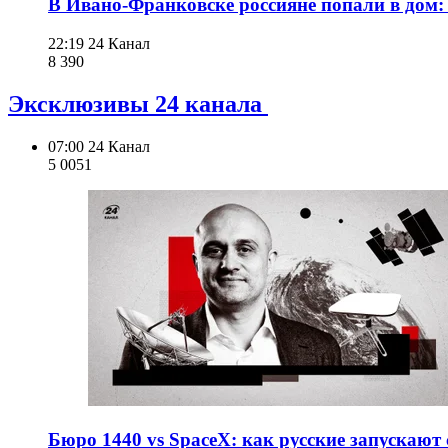
В Ивано-Франковске россияне попали в дом:
22:19
24 Канал
8 390
Эксклюзивы 24 канала
07:00
24 Канал
5 005
1
Бюро 1440 vs SpaceX: как русские запускают с