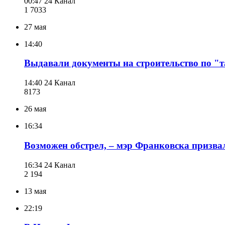
00:47
24 Канал
1 703
3
27 мая
14:40
Выдавали документы на строительство по "
14:40
24 Канал
817
3
26 мая
16:34
Возможен обстрел, – мэр Франковска призв
16:34
24 Канал
2 194
13 мая
22:19