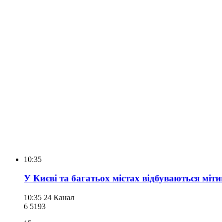
10:35
У Києві та багатьох містах відбуваються міт
10:35
24 Канал
6 519
3