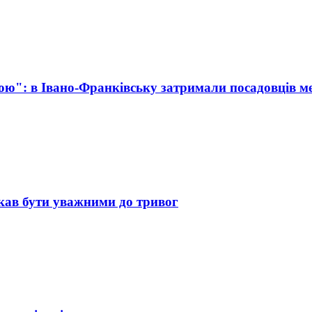
ою": в Івано-Франківську затримали посадовців ме
кав бути уважними до тривог