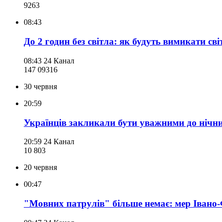
926
3
08:43
До 2 годин без світла: як будуть вимикати с
08:43
24 Канал
147 093
16
30 червня
20:59
Українців закликали бути уважними до нічн
20:59
24 Канал
10 803
20 червня
00:47
"Мовних патрулів" більше немає: мер Івано-Ф