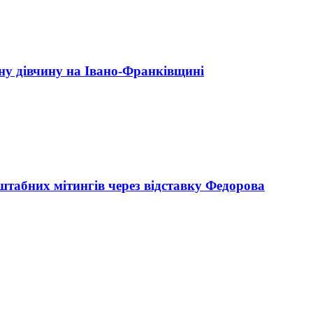
чну дівчину на Івано-Франківщині
штабних мітингів через відставку Федорова