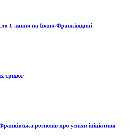
вітло 1 липня на Івано-Франківщині
их тривог
ранківська розповів про успіхи ініціативи