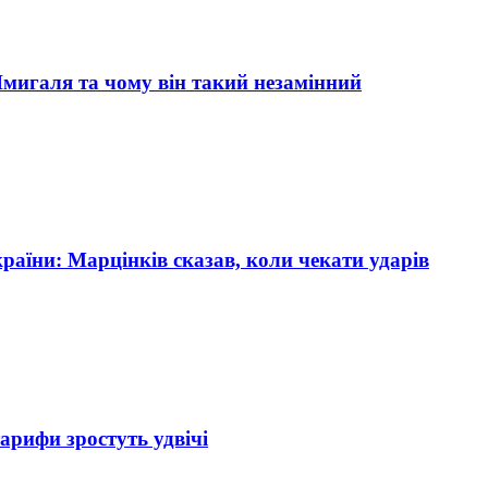
мигаля та чому він такий незамінний
країни: Марцінків сказав, коли чекати ударів
арифи зростуть удвічі