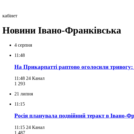
кабінет
Новини Івано-Франківська
4 серпня
11:48
На Прикарпатті раптово оголосили тривогу:
11:48
24 Канал
1 293
21 липня
11:15
Росія планувала подвійний теракт в Івано-Ф
11:15
24 Канал
1 487