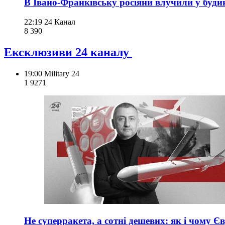
В Івано-Франківську росіяни влучили у будин
22:19
24 Канал
8 390
Ексклюзиви 24 каналу
19:00
Military 24
1 927
1
Не суперракета, а сотні дешевих: як і чому Є