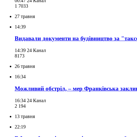
00:47
24 Канал
1 703
3
27 травня
14:39
Видавали документи на будівництво за "такс
14:39
24 Канал
817
3
26 травня
16:34
Можливий обстріл, – мер Франківська закли
16:34
24 Канал
2 194
13 травня
22:19