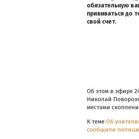
обязательную вак
прививаться до то
свой счет.
Об этом в эфире 2
Николай Поворозн
местами скопления
К теме
Об учителя
сообщили полиц