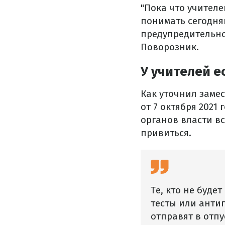
"Пока что учител
понимать сегодня
предупредительно
Поворозник.
У учителей е
Как уточнил заме
от 7 октября 2021
органов власти вс
привиться.
Те, кто не буд
тесты или антиг
отправят в отпу