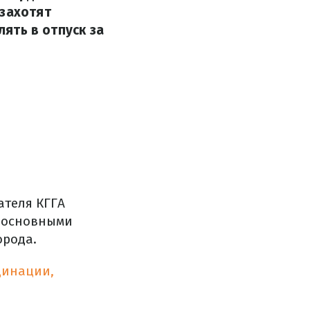
 захотят
лять в отпуск за
ателя КГГА
я основными
орода.
цинации,