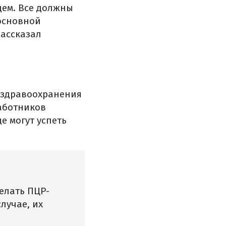
дем. Все должны
основной
рассказал
а здравоохранения
работников
е могут успеть
елать ПЦР-
лучае, их