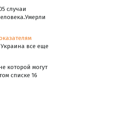
05 случаи
человека.Умерли
оказателям
 Украина все еще
не которой могут
том списке 16