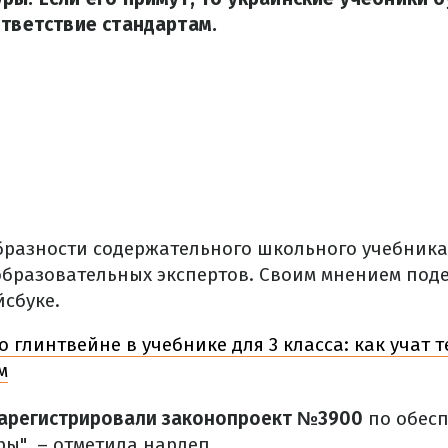
ответствие стандартам.
бразности содержательного школьного учебник
образовательных экспертов. Своим мнением под
сбуке.
о глинтвейне в учебнике для 3 класса: как учат т
м
арегистрировали законопроект №3900
по обесп
ы", – отметила нардеп.