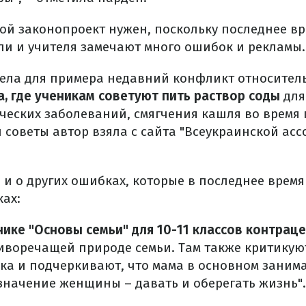
кой законопроект нужен, поскольку последнее в
ли и учителя замечают много ошибок и рекламы.
ела для примера недавний конфликт относите
а, где ученикам советуют пить раствор соды
для
ческих заболеваний, смягчения кашля во время 
и советы автор взяла с сайта "Всеукраинской ас
 и о других ошибках, которые в последнее врем
ах:
нике "Основы семьи" для 10-11 классов контрац
иворечащей природе семьи. Там также критикую
ка и подчеркивают, что мама в основном зани
значение женщины – давать и оберегать жизнь".