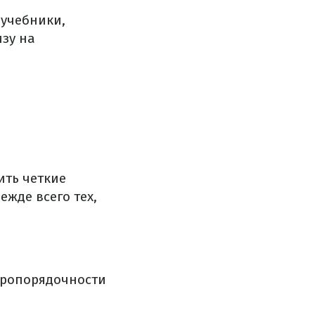
 учебники,
изу на
ить четкие
ежде всего тех,
бропорядочности