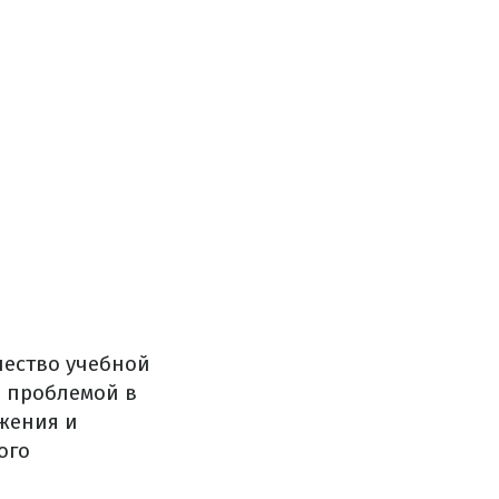
чество учебной
й проблемой в
жения и
ого