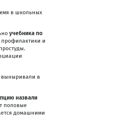
ремя в школьных
льно
учебника по
 профилактики и
простуды.
социации
я выныривали в
епцию назвали
т половые
мается домашними