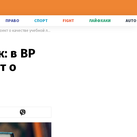
ПРАВО
СПОРТ
FIGHT
ЛАЙФХАКИ
AUTO
Школьные учебники без ошибок: в ВР зарегистрировали законопроект о качестве учебной литературы
: в ВР
т о