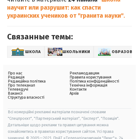
научит или разрушит: как спасти
украинских учеников от "гранита науки".
Связанные темы:
ШКОЛА
ШКОЛЬНИКИ
ОБРАЗОВАН
Про нас
Рекламодавцям
Редакція
Правила користування
Редакційна політика
Політика конфіденційності
Про телеканал
Технічна інформація
Телеведучі
Контакти
Вакансії
Архів
Структура власності
Всі комерційні рекламні матеріали позначені словами
"Спецпроєкт", "Партнерський матеріал", "Експерт", "Позиція".
Детальніше щодо реклами та правил цитування можна
ознайомитись в правилах користування сайтом. Усі права
захищені. © 2005—2021, ПрАТ «Телерадіокомпанія "Люкс"», 24