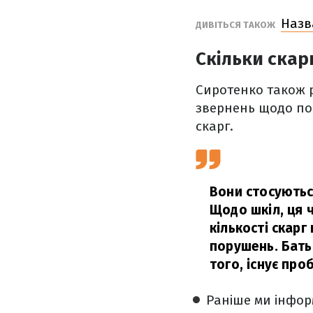
Назва
ДИВІТЬСЯ ТАКОЖ
Скільки ска
Сиротенко також 
звернень щодо пор
скарг.
Вони стосуютьс
Щодо шкіл, ця ч
кількості скарг
порушень. Батьк
того, існує пр
Раніше ми інфо