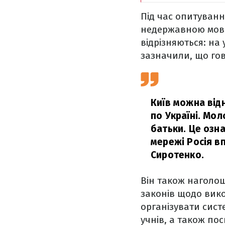
Під час опитуванн
недержавною мовою
відрізняються: на
зазначили, що го
Київ можна відн
по Україні. Мол
батьки. Це озна
мережі Росія в
Сиротенко.
Він також наголош
законів щодо вико
організувати систе
учнів, а також по