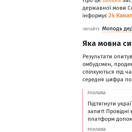
Про це
заявив
зас
державної мови С
інформує
24 Кана
Молодь дед
ЧИТАЙТЕ
Яка мовна си
Результати опитув
омбудсмен, продем
спілкуються під ча
середня цифра по 
Підтягнути укра
запит! Провідні
платформ допом