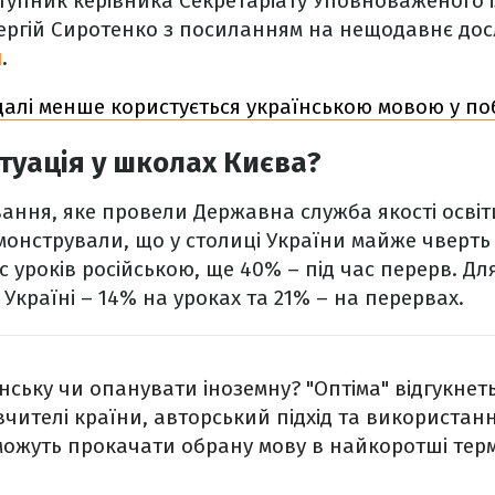
тупник керівника Секретаріату Уповноваженого і
ергій Сиротенко з посиланням на нещодавнє дос
л
.
алі менше користується українською мовою у поб
туація у школах Києва?
ання, яке провели Державна служба якості осві
онстрували, що у столиці України майже чверть 
с уроків російською, ще 40% – під час перерв. Дл
Україні – 14% на уроках та 21% – на перервах.
їнську чи опанувати іноземну? "Оптіма" відгукнет
 вчителі країни, авторський підхід та використан
ожуть прокачати обрану мову в найкоротші терм