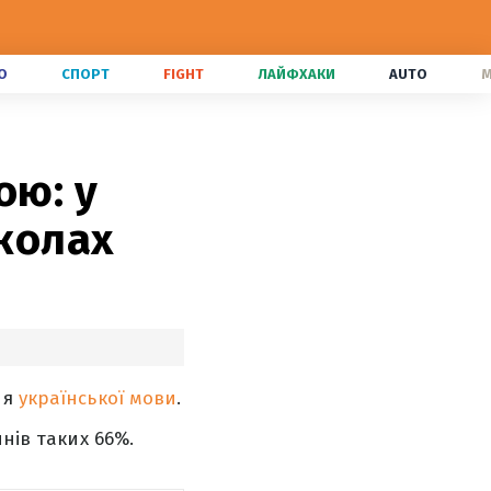
О
СПОРТ
FIGHT
ЛАЙФХАКИ
AUTO
M
ою: у
школах
ня
української мови
.
чнів таких 66%.