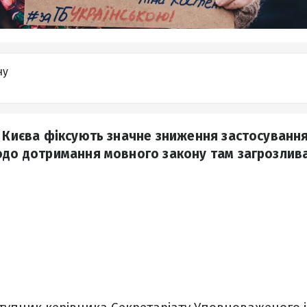
ну
и Києва фіксують значне зниження застосування
одо дотримання мовного закону там загрозлива