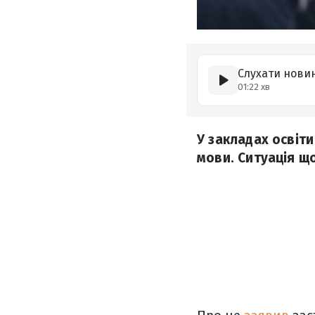
Слухати нови
01:22 хв
У закладах освіт
мови. Ситуація щ