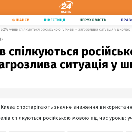
ФІНАНСИ
ІНВЕСТИЦІЇ
НЕРУХОМІСТЬ
ПРАВ
82% учнів спілкуються російською: у Києві – загрозлива ситуація у школах
3
в спілкуються російськ
загрозлива ситуація у 
и Києва спостерігають значне зниження використан
лів спілкуються російською мовою під час уроків; у