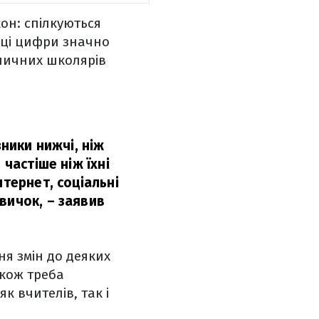
он: спілкуються
 ці цифри значно
оличних школярів
зники нижчі, ніж
 частіше ніж їхні
нтернет, соціальні
вичок,
– заявив
ня змін до деяких
акож треба
к вчителів, так і