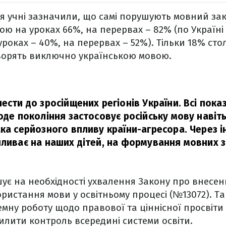
я учні зазначили, що самі порушують мовний зак
 на уроках 66%, на перервах – 82% (по Україні
 уроках – 40%, на перервах – 52%). Тільки 18% ст
ворять виключно українською мовою.
ести до зросійщених регіонів України. Всі пока
оде покоління застосовує російську мову навіть
ка серйозного впливу країни-агресора. Через і
пливає на наших дітей, на формування мовних з
ує на необхідності ухвалення Закону про внесен
ристання мови у освітньому процесі (№13072). Т
мну роботу щодо правової та ціннісної просвіти я
силити контроль всередині системи освіти.