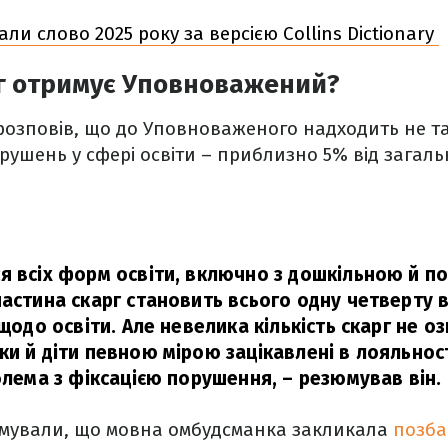
ли слово 2025 року за версією Collins Dictionary
рг отримує Уповноважений?
розповів, що до Уповноваженого надходить не та
ушень у сфері освіти – приблизно 5% від загальн
я всіх форм освіти, включно з дошкільною й п
астина скарг становить всього одну четверту в
 щодо освіти. Але невелика кількість скарг не оз
и й діти певною мірою зацікавлені в лояльност
облема з фіксацією порушення,
– резюмував він.
рмували, що мовна омбудсманка закликала
позба