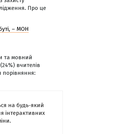
з захисту
лідження. Про це
уті, – МОН
ти та мовний
(24%) вчителів
я порівняння:
ься на будь-який
ня інтерактивних
іни.