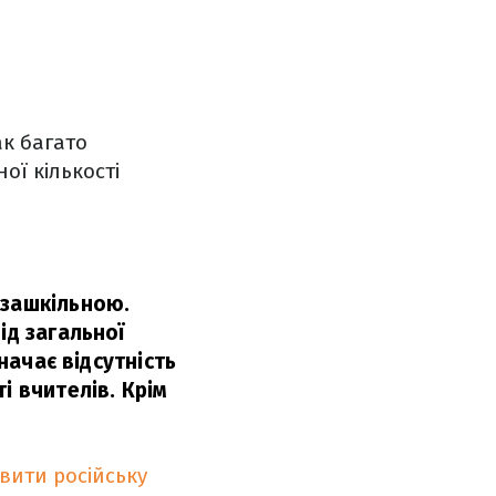
к багато
ої кількості
озашкільною.
ід загальної
начає відсутність
і вчителів. Крім
вити російську