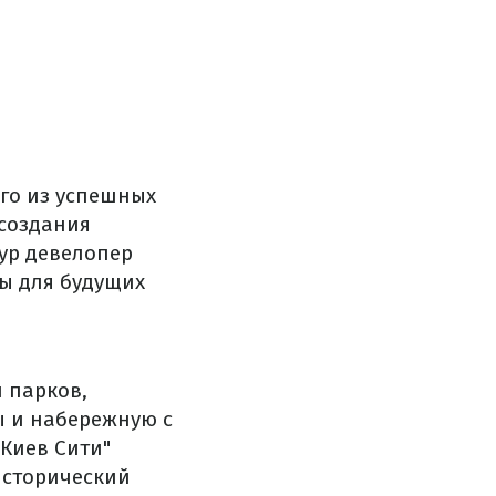
ого из успешных
 создания
тур девелопер
ы для будущих
и парков,
ы и набережную с
"Киев Сити"
исторический