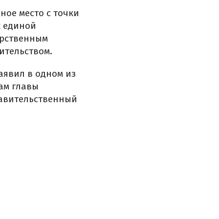
ное место с точки
х единой
арственным
ительством.
аявил в одном из
ам главы
равительственный