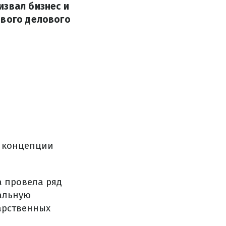
извал бизнес и
ового делового
й концепции
а провела ряд
альную
дарственных