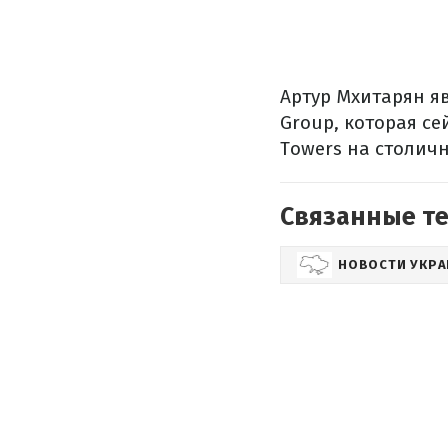
Артур Мхитарян я
Group, которая се
Towers на столич
Связанные т
НОВОСТИ УКР