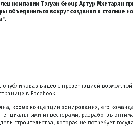
лец компании Taryan Group Артур Мхитарян пр
ры объединиться вокруг создания в столице н
и".
л, опубликовав видео с презентацией возможно
странице в Facebook.
яна, кроме концепции зонирования, его команд
отенциальными инвесторами, разработав оптим
дель строительства, которая не потребует госу