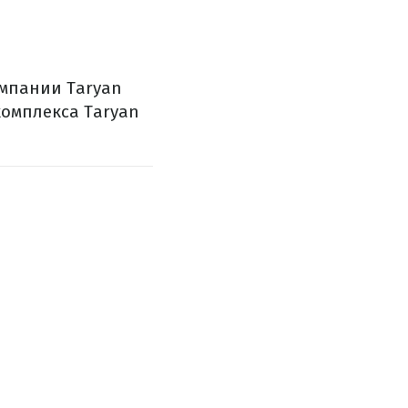
омпании Taryan
комплекса Taryan