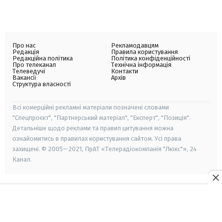
Про нас
Рекламодавцям
Редакція
Правила користування
Редакційна політика
Політика конфіденційності
Про телеканал
Технічна інформація
Телеведучі
Контакти
Вакансії
Архів
Структура власності
Всі комерційні рекламні матеріали позначені словами
"Спецпроєкт", "Партнерський матеріал", "Експерт", "Позиція".
Детальніше щодо реклами та правил цитування можна
ознайомитись в правилах користування сайтом. Усі права
захищені. © 2005—2021, ПрАТ «Телерадіокомпанія "Люкс"», 24
Канал.