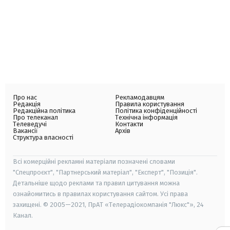
Про нас
Рекламодавцям
Редакція
Правила користування
Редакційна політика
Політика конфіденційності
Про телеканал
Технічна інформація
Телеведучі
Контакти
Вакансії
Архів
Структура власності
Всі комерційні рекламні матеріали позначені словами
"Спецпроєкт", "Партнерський матеріал", "Експерт", "Позиція".
Детальніше щодо реклами та правил цитування можна
ознайомитись в правилах користування сайтом. Усі права
захищені. © 2005—2021, ПрАТ «Телерадіокомпанія "Люкс"», 24
Канал.