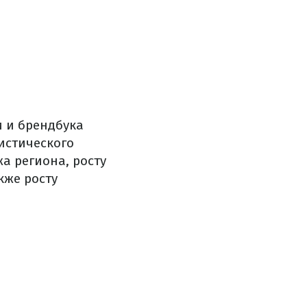
и и брендбука
истического
 региона, росту
кже росту