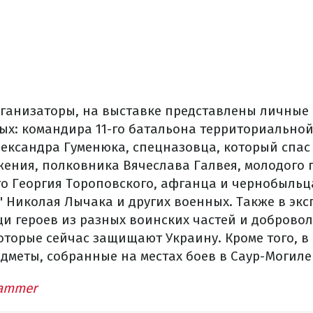
ганизаторы
,
на
выставке
представлены личные
ых:
командира
11-го
батальона
территориально
лександра
Гуменюка
,
спецназовца
,
который
спас
жения
,
полковника
Вячеслава
Галвея
,
молодого
го
Георгия
Тороповского
,
афганца
и
чернобыльц
"
Николая
Лычака
и других
военных.
Также
в
экс
щи
героев
из разных воинских частей
и
добровол
оторые сейчас
защищают
Украину
.
Кроме того
,
в
едметы
,
собранные
на
местах
боев
в
Саур
-
Могиле
lammer