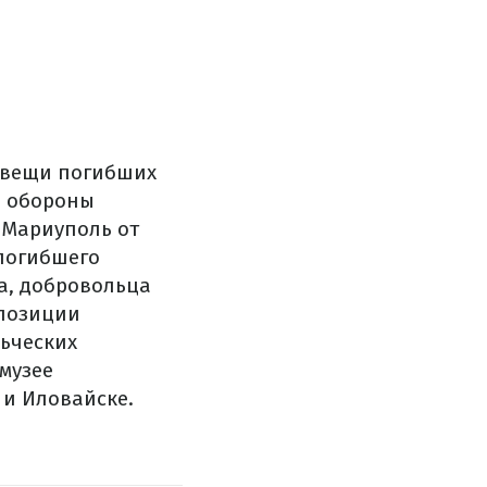
 вещи
погибших
й
обороны
Мариуполь
от
погибшего
а
,
добровольца
позиции
ьческих
 музее
и
Иловайске
.