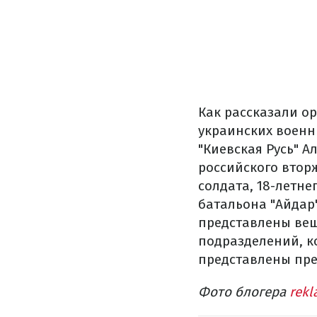
Как
рассказали
ор
украинских
военн
"
Киевская
Русь"
А
российского
втор
солдата
,
18-летне
батальона
"Айдар
представлены ве
подразделений
,
к
представлены пр
Фото блогера
rek