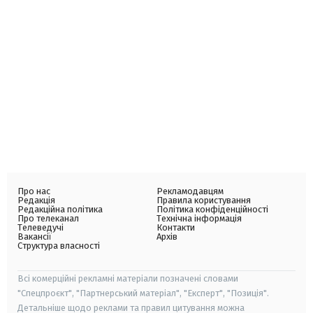
Про нас
Рекламодавцям
Редакція
Правила користування
Редакційна політика
Політика конфіденційності
Про телеканал
Технічна інформація
Телеведучі
Контакти
Вакансії
Архів
Структура власності
Всі комерційні рекламні матеріали позначені словами
"Спецпроєкт", "Партнерський матеріал", "Експерт", "Позиція".
Детальніше щодо реклами та правил цитування можна