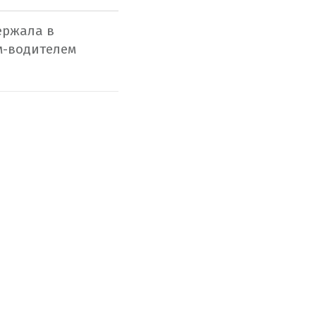
ержала в
м-водителем