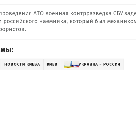
я проведения АТО военная контрразведка СБУ зад
и российского наемника, который был механико
рористов.
емы:
НОВОСТИ КИЕВА
КИЕВ
УКРАИНА – РОССИЯ