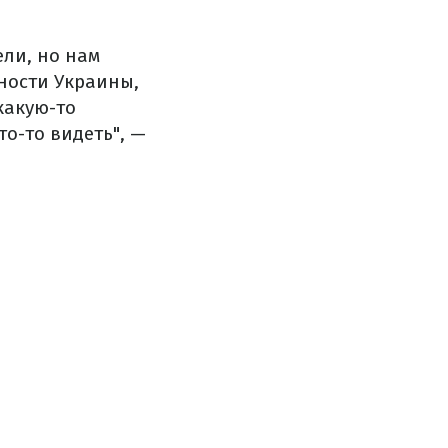
ели, но нам
ности Украины,
какую-то
о-то видеть", —