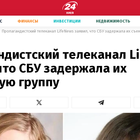
С
ФИНАНСЫ
ИНВЕСТИЦИИ
НЕДВИЖИМОСТЬ
Пропагандистский телеканал LifeNews заявил, что СБУ задержала их съе
ндистский телеканал L
что СБУ задержала их
ую группу