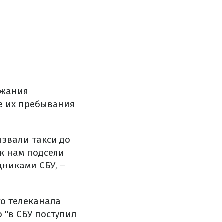
ржания
те их пребывания
ызвали такси до
 к нам подсели
дниками СБУ, –
го телеканала
 "в СБУ поступил