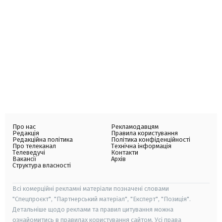
Про нас
Рекламодавцям
Редакція
Правила користування
Редакційна політика
Політика конфіденційності
Про телеканал
Технічна інформація
Телеведучі
Контакти
Вакансії
Архів
Структура власності
Всі комерційні рекламні матеріали позначені словами
"Спецпроєкт", "Партнерський матеріал", "Експерт", "Позиція".
Детальніше щодо реклами та правил цитування можна
ознайомитись в правилах користування сайтом. Усі права