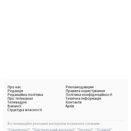
Про нас
Рекламодавцям
Редакція
Правила користування
Редакційна політика
Політика конфіденційності
Про телеканал
Технічна інформація
Телеведучі
Контакти
Вакансії
Архів
Структура власності
Всі комерційні рекламні матеріали позначені словами
"Спецпроєкт", "Партнерський матеріал", "Експерт", "Позиція".