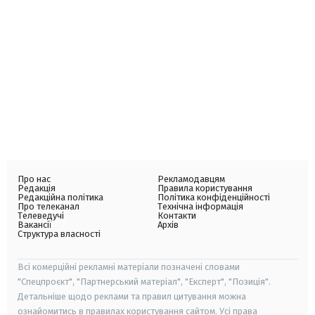
Про нас
Рекламодавцям
Редакція
Правила користування
Редакційна політика
Політика конфіденційності
Про телеканал
Технічна інформація
Телеведучі
Контакти
Вакансії
Архів
Структура власності
Всі комерційні рекламні матеріали позначені словами
"Спецпроєкт", "Партнерський матеріал", "Експерт", "Позиція".
Детальніше щодо реклами та правил цитування можна
ознайомитись в правилах користування сайтом. Усі права