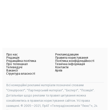
Про нас
Рекламодавцям
Редакція
Правила користування
Редакційна політика
Політика конфіденційності
Про телеканал
Технічна інформація
Телеведучі
Контакти
Вакансії
Архів
Структура власності
Всі комерційні рекламні матеріали позначені словами
"Спецпроєкт", "Партнерський матеріал", "Експерт", "Позиція".
Детальніше щодо реклами та правил цитування можна
ознайомитись в правилах користування сайтом. Усі права
захищені. © 2005—2021, ПрАТ «Телерадіокомпанія "Люкс"», 24