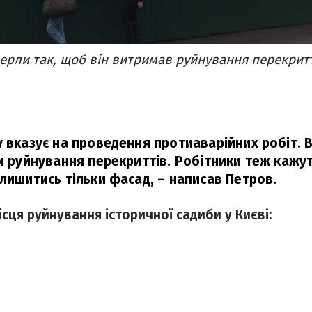
перли так, щоб він витримав руйнування перекрит
 вказує на проведення протиаварійних робіт. Вт
и руйнування перекриттів. Робітники теж кажут
алишитись тільки фасад,
– написав Петров.
ісця руйнування історичної садиби у Києві: