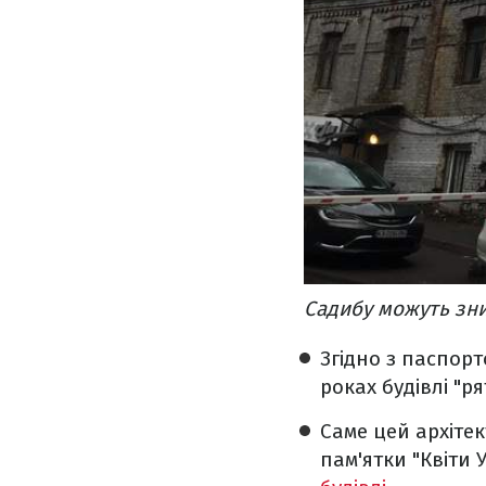
Садибу можуть зн
Згідно з паспорт
роках будівлі "р
Саме цей архіте
пам'ятки "Квіти 