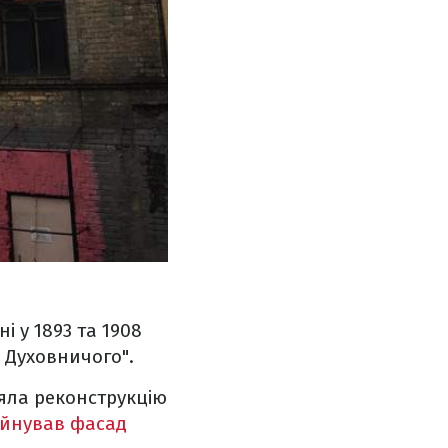
і у 1893 та 1908
. Духовничого".
яла реконструкцію
уйнував фасад