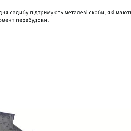
дня садибу підтримують металеві скоби, які мают
момент перебудови.