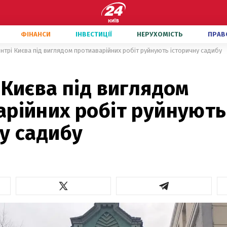
ФІНАНСИ
ІНВЕСТИЦІЇ
НЕРУХОМІСТЬ
ПРАВ
ентрі Києва під виглядом протиаварійних робіт руйнують історичну садибу
 Києва під виглядом
арійних робіт руйнують
у садибу