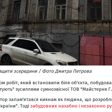
ищити зсередини / Фото Дмитра Петрова
ом робіт, який встановили біля об'єкта, побудован
ятують" зусиллями сумнозвісної ТОВ "Майстерня Г
ктор запам'ятався киянам як людина, що розробл
України". Тоді
забудовник нахабно і незаконно р