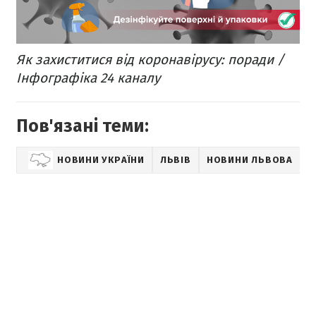
Як захиститися від коронавірусу: поради /
Інфографіка 24 каналу
Пов'язані теми:
НОВИНИ УКРАЇНИ
ЛЬВІВ
НОВИНИ ЛЬВОВА
З