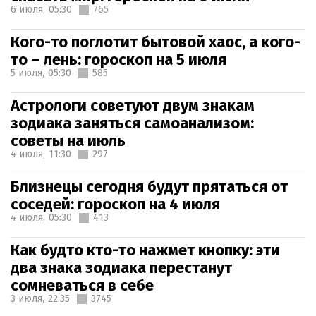
6 июля,
05:30
765
Кого-то поглотит бытовой хаос, а кого-
то – лень: гороскоп на 5 июля
5 июля,
05:30
585
Астрологи советуют двум знакам
зодиака заняться самоанализом:
советы на июль
4 июля,
11:30
297
Близнецы сегодня будут прятаться от
соседей: гороскоп на 4 июля
4 июля,
05:30
413
Как будто кто-то нажмет кнопку: эти
два знака зодиака перестанут
сомневаться в себе
3 июля,
22:35
3745