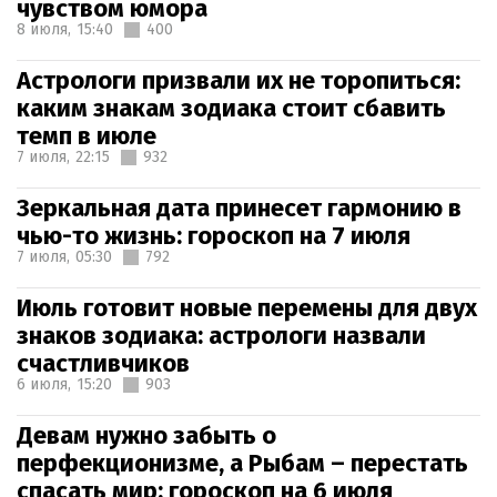
чувством юмора
8 июля,
15:40
400
Астрологи призвали их не торопиться:
каким знакам зодиака стоит сбавить
темп в июле
7 июля,
22:15
932
Зеркальная дата принесет гармонию в
чью-то жизнь: гороскоп на 7 июля
7 июля,
05:30
792
Июль готовит новые перемены для двух
знаков зодиака: астрологи назвали
счастливчиков
6 июля,
15:20
903
Девам нужно забыть о
перфекционизме, а Рыбам – перестать
спасать мир: гороскоп на 6 июля