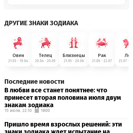
ДРУГИЕ ЗНАКИ ЗОДИАКА
Овен
Телец
Близнецы
Рак
Лев
21.03 - 19.04
20.04 - 20.05
21.05 - 20.06
21.06 - 22.07
23.07 - 2
Последние новости
В любви все станет понятнее: что
принесет вторая половина июля двум
знакам зодиака
15 июля,
22:10
1800
Пришло время взрослых решений: эти
знаки зодиака ждет испытание на