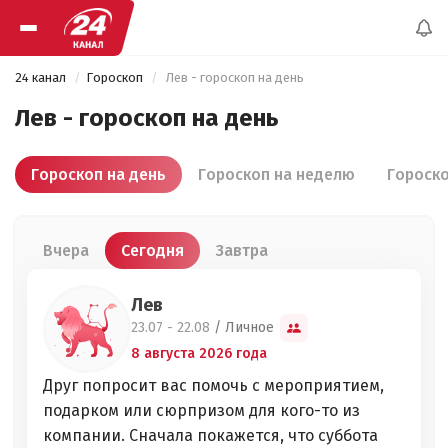
24 канал
Гороскоп
 Лев - гороскоп на день 
Лев - гороскоп на день
Гороскоп на день
Гороскоп на неделю
Гороско
Вчера
Сегодня
Завтра
Лев
23.07 - 22.08
/
Личное
8 августа 2026 года
Друг попросит вас помочь с мероприятием,
подарком или сюрпризом для кого-то из
компании. Сначала покажется, что суббота