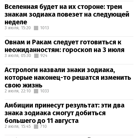
Вселенная будет на их стороне: трем
знакам зодиака повезет на следующей
неделе
3 июля,
15:20
1013
Овнам и Ракам следует готовиться к
неожиданностям: гороскоп на 3 июля
3 июля,
05:30
924
Астрологи назвали знаки зодиака,
которые наконец-то решатся изменить
свою жизнь
2 июля,
22:10
1033
Амбиции принесут результат: эти два
знака зодиака смогут добиться
большего до 11 августа
2 июля,
15:45
710