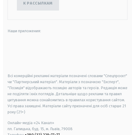
К РАССЫЛКАМ
Наши приложения:
android
apple
smart tv
samsung smart tv
Всі комерційні рекламні матеріали позначені словами "Спецпроєкт"
чи "Партнерський матеріал". Матеріали з позначкою "Експерт",
"Позиція" відображають позицію авторів та героїв. Редакція може
не поділяти їхніх поглядів. Детальніше щодо реклами та правил
цитування можна ознайомитись в правилах користування сайтом.
Усі права захищені.
Матеріали сайту призначені для осіб старше
21
року (21+)
Онлайн-медіа «24 Канал»
пл. Галицька, буд. 15, м. Львів, 79008
Телефон
+380 (32) 229-77-77