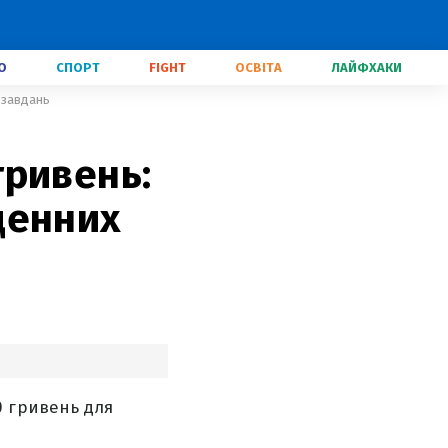
О
СПОРТ
FIGHT
ОСВІТА
ЛАЙФХАКИ
 завдань
гривень:
денних
0 гривень для