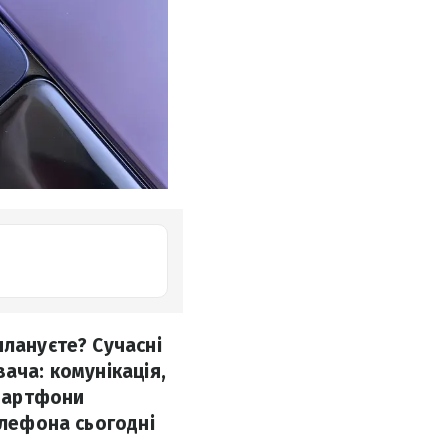
плануєте? Сучасні
ача: комунікація,
смартфони
елефона сьогодні