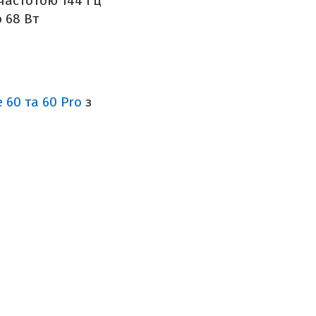
частотою 144 Гц
 68 Вт
60 та 60 Pro
з