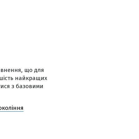
овнення, що для
ь шість найкращих
тися з базовими
покоління