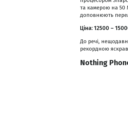
процесором Snapdr
та камерою на 50 М
доповнюють перел
Ціна: 12500 – 150
До речі, нещодав
рекордною яскрав
Nothing Phon