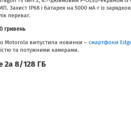
agon 7s Gen 2, 6.7-дюймовим P-OLED-екраном із 
П. Захист IP68 і батарея на 5000 мА·г із зарядкою
ік переваг.
00 гривень
но Motorola випустила новинки –
смартфони Edge 
істю та потужними камерами.
e 2a 8/128 ГБ