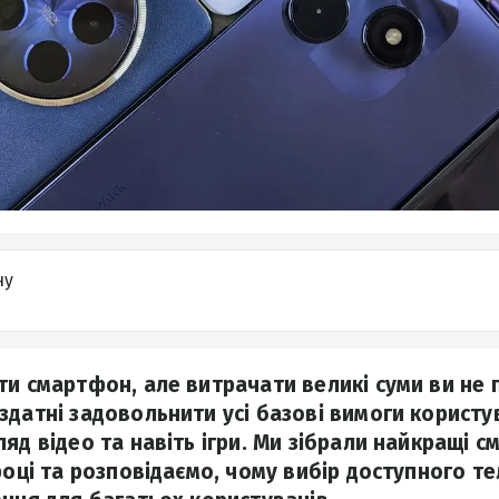
ну
ти смартфон, але витрачати великі суми ви не 
здатні задовольнити усі базові вимоги користув
яд відео та навіть ігри. Ми зібрали найкращі 
 році та розповідаємо, чому вибір доступного т