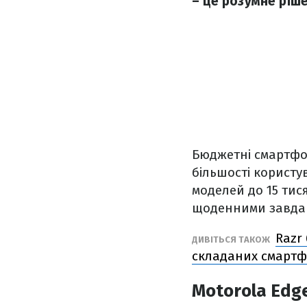
– це розумне ріш
Бюджетні смартфо
більшості користу
моделей до 15 тися
щоденними завдан
Razr
ДИВІТЬСЯ ТАКОЖ
складаних смартф
Motorola Edge