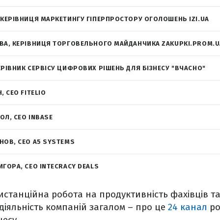
 КЕРІВНИЦЯ МАРКЕТИНГУ ГІПЕРПРОСТОРУ ОГОЛОШЕНЬ IZI.UA
ВА, КЕРІВНИЦЯ ТОРГОВЕЛЬНОГО МАЙДАНЧИКА ZAKUPKI.PROM.U
ЕРІВНИК СЕРВІСУ ЦИФРОВИХ РІШЕНЬ ДЛЯ БІЗНЕСУ "ВЧАСНО"
, СЕО FITELIO
ОЛ, CEO INBASE
НОВ, CEO A5 SYSTEMS
ГОРА, СЕО INTECRACY DEALS
станційна робота на продуктивність фахівців т
діяльність компаній загалом – про це
24 канал
ро
несу.