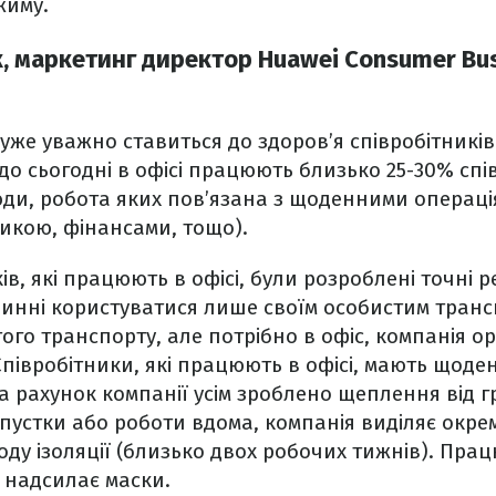
жиму.
, маркетинг директор Huawei Consumer Bus
уже уважно ставиться до здоров’я співробітників.
 до сьогодні в офісі працюють близько 25-30% спі
ди, робота яких пов’язана з щоденними операці
икою, фінансами, тощо).
ів, які працюють в офісі, були розроблені точні р
инні користуватися лише своїм особистим трансп
того транспорту, але потрібно в офіс, компанія о
Співробітники, які працюють в офісі, мають щоде
а рахунок компанії усім зроблено щеплення від гр
дпустки або роботи вдома, компанія виділяє окр
ду ізоляції (близько двох робочих тижнів). Пр
 надсилає маски.