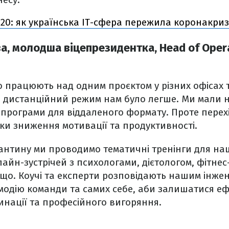
20: як українська IT-сфера пережила коронакриз
а, молодша віцепрезидентка, Head of Oper
о працюють над одним проєктом у різних офісах т
 дистанційний режим нам було легше. Ми мали н
 програми для віддаленого формату. Проте перех
ки зниження мотивації та продуктивності.
антину ми проводимо тематичні тренінги для наш
айн-зустрічей з психологами, дієтологом, фітнес
тощо. Коучі та експерти розповідають нашим інже
ємодію команди та самих себе, аби залишатися е
нації та професійного вигоряння.