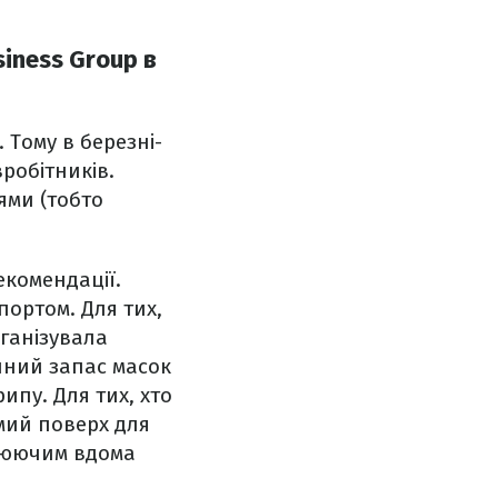
iness Group в
 Тому в березні-
вробітників.
ями (тобто
екомендації.
ортом. Для тих,
рганізувала
нний запас масок
ипу. Для тих, хто
емий поверх для
ацюючим вдома