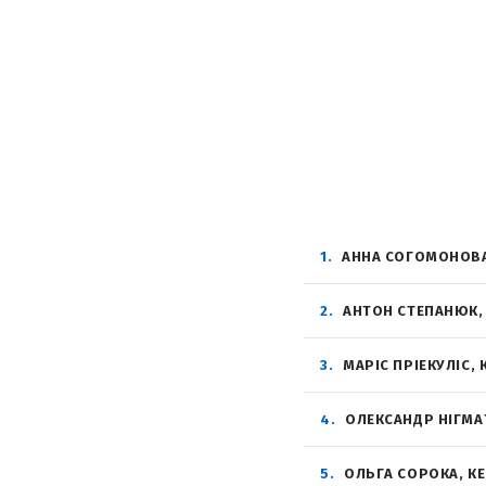
1
АННА СОГОМОНОВА
2
АНТОН СТЕПАНЮК,
3
МАРІС ПРІЕКУЛІС,
4
ОЛЕКСАНДР НІГМА
5
ОЛЬГА CОРОКА, К