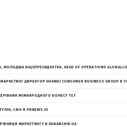
, МОЛОДША ВІЦЕПРЕЗИДЕНТКА, HEAD OF OPERATIONS GLOBALLO
 МАРКЕТИНГ ДИРЕКТОР HUAWEI CONSUMER BUSINESS GROUP В У
 КЕРІВНИК МІЖНАРОДНОГО БІЗНЕСУ TET
ТУЛІН, CMO В PRNEWS.IO
ЕРІВНИЦЯ МАРКЕТИНГУ В KABANCHIK.UA