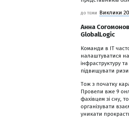
Виклики 20
ДО ТЕМИ
Анна Согомонов
GlobalLogic
Команди в ІТ част
налаштуватися на
інфраструктуру та
підвищувати ризи
Тож з початку кар
Провели вже 9 онл
фахівцем зі сну, 
організувати вза
уникати прокрасти