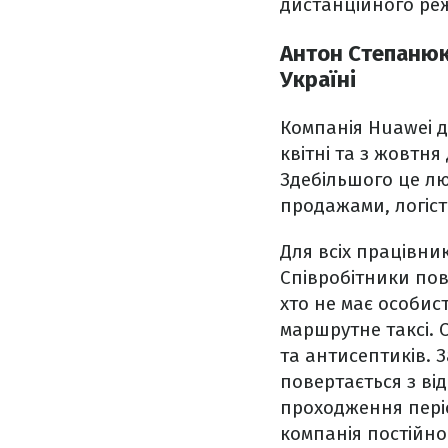
дистанційного ре
Антон Степанюк
Україні
Компанія Huawei д
квітні та з жовтня
Здебільшого це лю
продажами, логіст
Для всіх працівник
Співробітники пов
хто не має особис
маршрутне таксі. 
та антисептиків. З
повертається з ві
проходження періо
компанія постійно