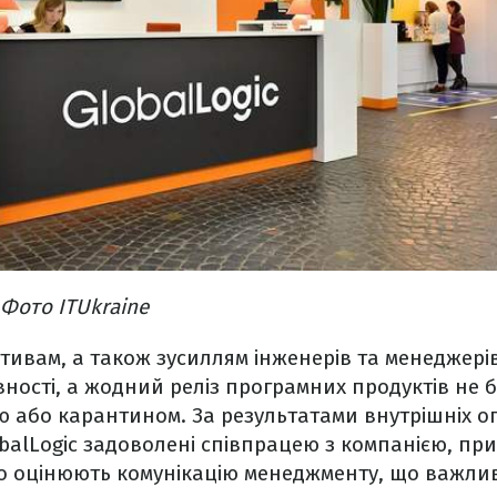
 Фото ITUkraine
ативам, а також зусиллям інженерів та менеджері
ості, а жодний реліз програмних продуктів не 
єю або карантином. За результатами внутрішніх 
balLogic задоволені співпрацею з компанією, пр
ко оцінюють комунікацію менеджменту, що важли