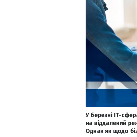
У березні IT-сфер
на віддалений ре
Однак як щодо бі