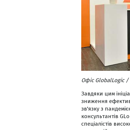
Офіс GlobalLogic /
Завдяки цим ініці
зниження ефективн
зв'язку з пандемі
консультантів GLo
спеціалістів висо