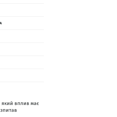
A
а який вплив має
зпитав