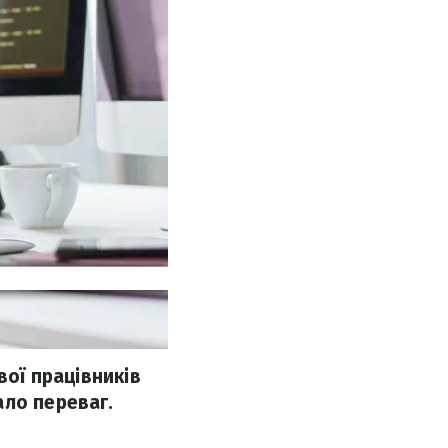
вої працівників
ало переваг.