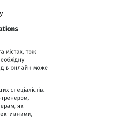
у
ations
а містах, тож
еобхідну
ід в онлайн може
их спеціалістів.
-тренером,
нерам, як
фективними,