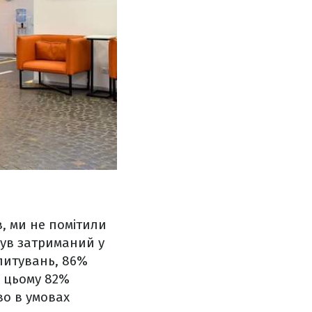
в, ми не помітили
був затриманий у
опитувань, 86%
и цьому 82%
во в умовах