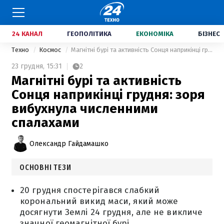
24 КАНАЛ
ГЕОПОЛІТИКА
ЕКОНОМІКА
БІЗНЕС
Техно
Космос
Магнітні бурі та активність Сонця наприкінці грудня: зоря вибухнула численними спалахами
23 грудня,
15:31
2
Магнітні бурі та активність
Сонця наприкінці грудня: зоря
вибухнула численними
спалахами
Олександр Гайдамашко
ОСНОВНІ ТЕЗИ
20 грудня спостерігався слабкий
корональний викид маси, який може
досягнути Землі 24 грудня, але не викличе
значної геомагнітної бурі.