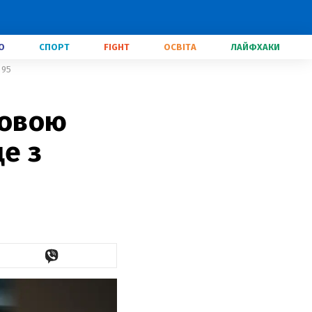
О
СПОРТ
FIGHT
ОСВІТА
ЛАЙФХАКИ
 95
товою
е з