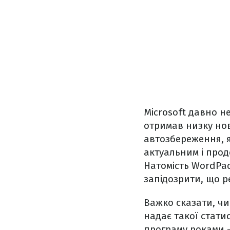
Microsoft давно н
отримав низку нов
автозбереження, я
актуальним і прод
Натомість WordPad
запідозрити, що р
Важко сказати, чи
надає такої стати
програму роками –