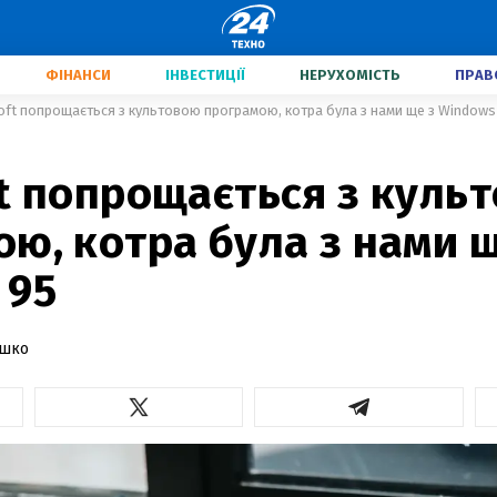
ФІНАНСИ
ІНВЕСТИЦІЇ
НЕРУХОМІСТЬ
ПРАВ
oft попрощається з культовою програмою, котра була з нами ще з Windows
t попрощається з куль
ю, котра була з нами щ
 95
ашко