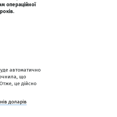
ам операційної
років.
буде автоматично
точнила, що
Отже, це дійсно
нів доларів