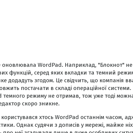
е оновлювала WordPad. Наприклад, "Блокнот" не
их функцій, серед яких вкладки та темний режим
ке додадуть згодом. Це свідчить, що компанія в
овжить постачати в складі операційної системи.
 темного режиму не отримав, тож уже тоді можн
едактор скоро зникне.
 користувався хтось WordPad останнім часом, ад
стики. Однак судячи з дописів у мережі, майже ні
 про неї згадували лише в дуже особливих ситуа