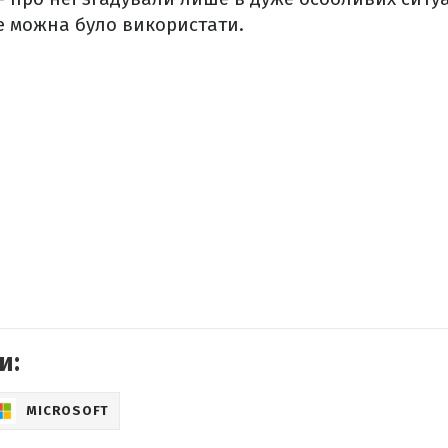
е можна було використати.
и:
MICROSOFT