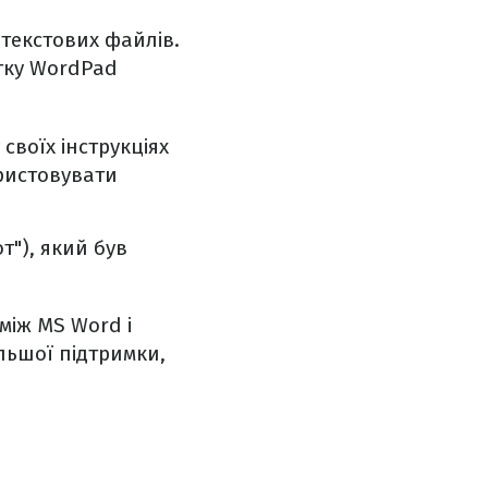
текстових файлів.
атку WordPad
своїх інструкціях
ористовувати
т"), який був
між MS Word і
льшої підтримки,