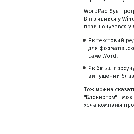
WordPad був прогр
Він з'явився у Win
позиціонувався у 
Як текстовий ред
для форматів .d
саме Word.
Як більш просуну
випущений близьк
Тож можна сказат
"Блокнотом". Імов
хоча компанія про