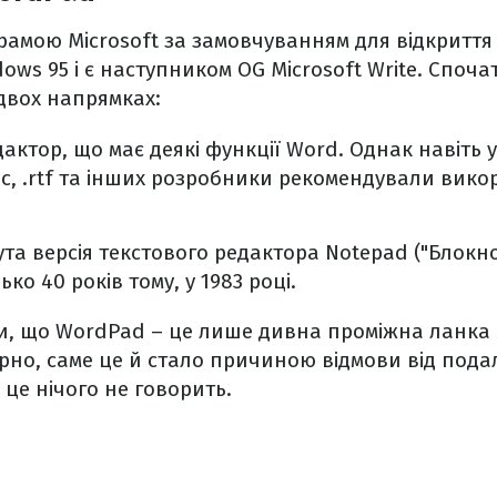
амою Microsoft за замовчуванням для відкриття 
dows 95 і є наступником OG Microsoft Write. Споч
двох напрямках:
актор, що має деякі функції Word. Однак навіть у 
oc, .rtf та інших розробники рекомендували вик
та версія текстового редактора Notepad ("Блокно
о 40 років тому, у 1983 році.
и, що WordPad – це лише дивна проміжна ланка 
ірно, саме це й стало причиною відмови від пода
 це нічого не говорить.