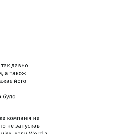
 так давно
, а також
важає його
а було
же компанія не
хто не запускав
ціях, коли Word з