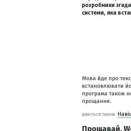
розробники згада
системи, яка вст
Мова йде про тек
встановлювати йог
програма також не
прощання.
Наві
ДИВІТЬСЯ ТАКОЖ
Прощавай, W