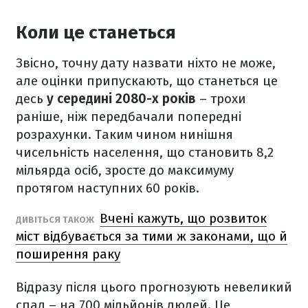
Коли це станеться
Звісно, точну дату назвати ніхто не може,
але оцінки припускають, що станеться це
десь
у середині 2080-х років
– трохи
раніше, ніж передбачали попередні
розрахунки. Таким чином нинішня
чисельність населення, що становить 8,2
мільярда осіб, зросте до максимуму
протягом наступних 60 років.
Вчені кажуть, що розвиток
ДИВІТЬСЯ ТАКОЖ
міст відбувається за тими ж законами, що й
поширення раку
Відразу після цього прогнозують невеликий
спад – на 700 мільйонів людей. Це