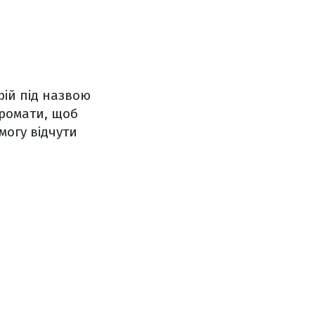
рій під назвою
аромати, щоб
могу відчути