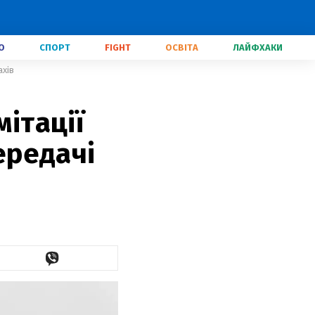
О
СПОРТ
FIGHT
ОСВІТА
ЛАЙФХАКИ
ахів
мітації
передачі