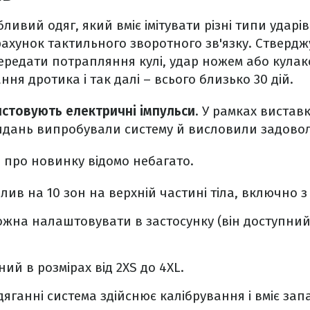
ливий одяг, який вміє імітувати різні типи ударі
ахунок тактильного зворотного зв'язку. Ствердж
редати потрапляння кулі, удар ножем або кулак
ння дротика і так далі – всього близько 30 дій.
стовують електричні імпульси
. У рамках вистав
видань випробували систему й висловили задово
і про новинку відомо небагато.
плив на 10 зон на верхній частині тіла, включно з
жна налаштовувати в застосунку (він доступний д
ий в розмірах від 2XS до 4XL.
яганні система здійснює калібрування і вміє зап