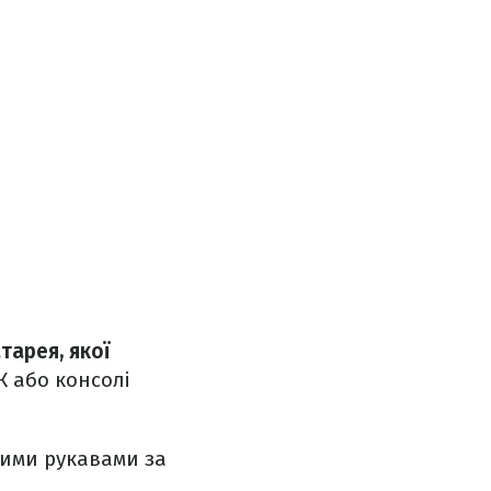
тарея, якої
К або консолі
кими рукавами за
.