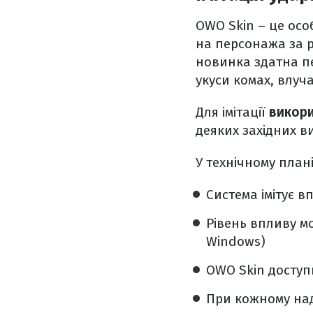
OWO Skin – це особ
на персонажа за р
новинка здатна пе
укуси комах, влуча
Для імітації
викори
деяких західних 
У технічному план
Система імітує в
Рівень впливу мо
Windows)
OWO Skin доступн
При кожному над