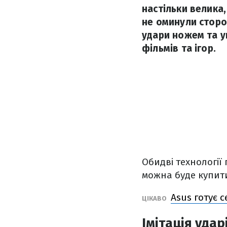
настільки велика,
не оминули сторо
удари ножем та ук
фільмів та ігор.
Обидві технології
можна буде купити
Asus готує с
ЦІКАВО
Імітація удар