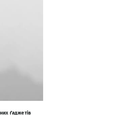
аних ґаджетів