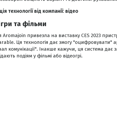
ія технології від компанії: відео
ігри та фільми
 Aromajoin привезла на виставку CES 2023 прист
rable. Ця технологія дає змогу "оцифровувати" 
ал комунікації". Інакше кажучи, ця система дає з
дають подіям у фільмі або відеогрі.