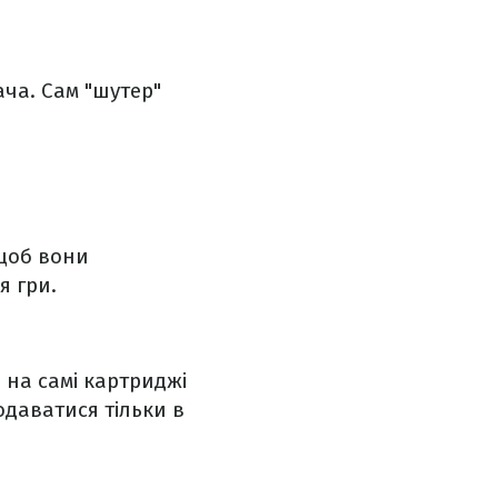
ча. Сам "шутер"
щоб вони
я гри.
 на самі картриджі
одаватися тільки в