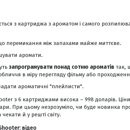
ється з картриджа з ароматом і самого розпилюва
що перемикання між запахами майже миттєве.
ішувати аромати.
жуть
запрограмувати понад сотню ароматів
так, 
обличчя в міру перегляду фільму або проходженн
адати ароматичні "плейлисти".
ooter з 6 картриджами висока – 998 доларів. Ціни
ари. При цьому незрозуміло, чи буде новинка пр
 чекати й у решті світу.
hooter: відео