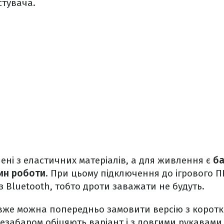
тувача.
ні з еластичних матеріалів, а для живлення є
ба
дин роботи
. При цьому підключення до ігрового П
з Bluetooth, тобто дроти заважати не будуть.
 вже можна попередньо замовити версію з корот
незабаром обіцяють варіант і з довгими рукавами