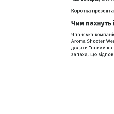
Коротка презентац
Чим пахнуть 
Японська компанія
Aroma Shooter Wea
додати "новий кан
запахи, що відпові