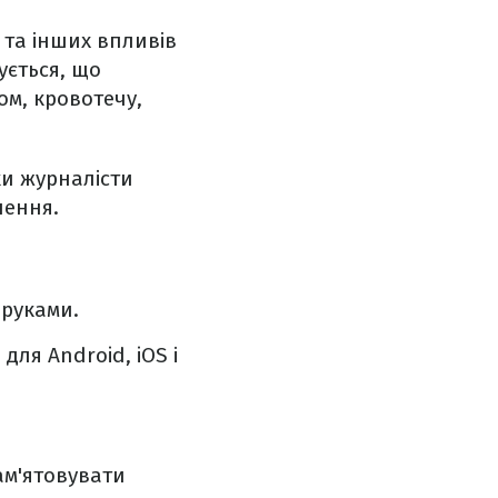
в та інших впливів
ується, що
ом, кровотечу,
ки журналісти
лення.
 руками.
ля Android, iOS і
ам'ятовувати