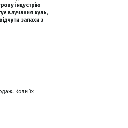
грову індустрію
ує влучання куль,
відчути запахи з
одаж. Коли їх