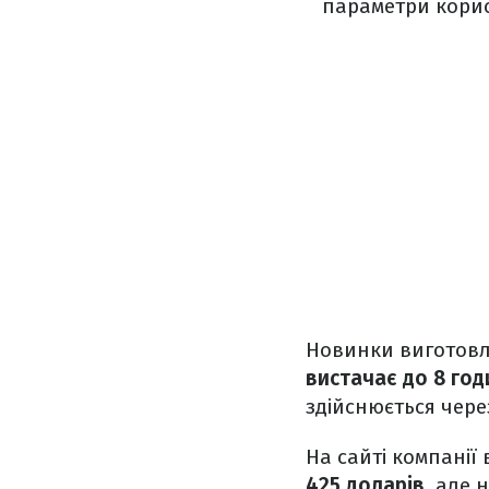
параметри корис
Новинки виготовле
вистачає до 8 го
здійснюється чере
На сайті компанії
425 доларів
, але 