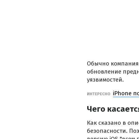
Обычно компания 
обновление предн
уязвимостей.
iPhone п
ИНТЕРЕСНО
Чего касает
Как сказано в оп
безопасности. По
версию iOS "всем 