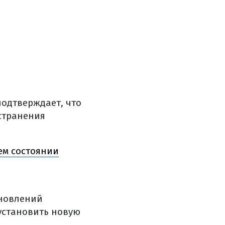
одтверждает, что
странения
ем состоянии
бновлений
установить новую