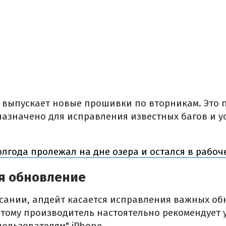
выпускает новые прошивки по вторникам. Это п
азначено для исправления известных багов и у
олгода пролежал на дне озера и остался в рабоч
ся обновление
исании, апдейт касается исправления важных о
этому производитель настоятельно рекомендует 
пользователям" iPhone.