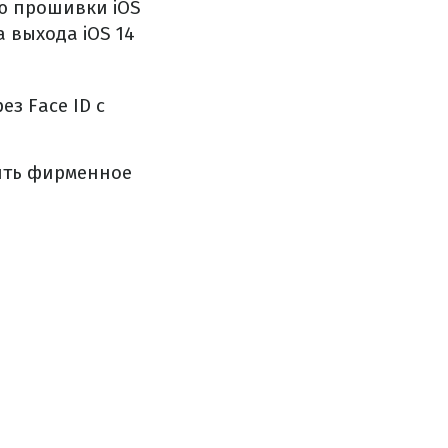
ию прошивки iOS
 выхода iOS 14
з Face ID с
ить фирменное