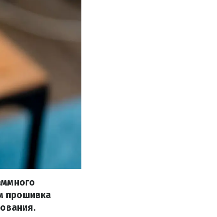
аммного
ем прошивка
рования.