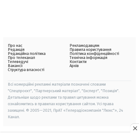
Про нас
Рекламодавцям
Редакція
Правила користування
Редакційна політика
Політика конфіденційності
Про телеканал
Технічна інформація
Телеведучі
Контакти
Вакансії
Архів
Структура власності
Всі комерційні рекламні матеріали позначені словами
"Спецпроєкт", "Партнерський матеріал", "Експерт", "Позиція".
Детальніше щодо реклами та правил цитування можна
ознайомитись в правилах користування сайтом. Усі права
захищені. © 2005—2021, ПрАТ «Телерадіокомпанія "Люкс"», 24
Канал.