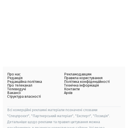
Про нас
Рекламодавцям
Редакція
Правила користування
Редакційна політика
Політика конфіденційності
Про телеканал
Технічна інформація
Телеведучі
Контакти
Вакансії
Архів
Структура власності
Всі комерційні рекламні матеріали позначені словами
"Спецпроєкт", "Партнерський матеріал", "Експерт", "Позиція".
Детальніше щодо реклами та правил цитування можна
ознайомитись в правилах користування сайтом. Усі права