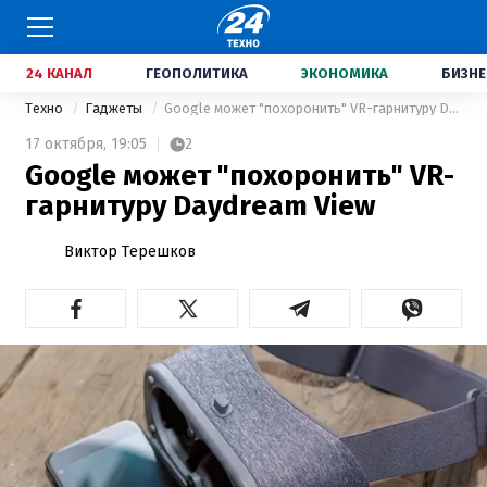
24 КАНАЛ
ГЕОПОЛИТИКА
ЭКОНОМИКА
БИЗНЕ
Техно
Гаджеты
Google может "похоронить" VR-гарнитуру Daydream View
17 октября,
19:05
2
Google может "похоронить" VR-
гарнитуру Daydream View
Виктор Терешков